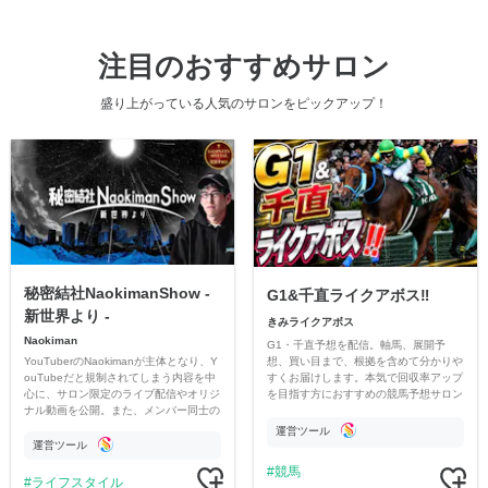
注目のおすすめサロン
盛り上がっている人気のサロンをピックアップ！
秘密結社NaokimanShow -
G1&千直ライクアボス‼️
新世界より -
きみライクアボス
Naokiman
G1・千直予想を配信。軸馬、展開予
YouTuberのNaokimanが主体となり、Y
想、買い目まで、根拠を含めて分かりや
ouTubeだと規制されてしまう内容を中
すくお届けします。本気で回収率アップ
心に、サロン限定のライブ配信やオリジ
を目指す方におすすめの競馬予想サロン
ナル動画を公開。また、メンバー同士の
です。
情報交換や交流の場としても楽しんでい
運営ツール
ただいています。
運営ツール
競馬
ライフスタイル