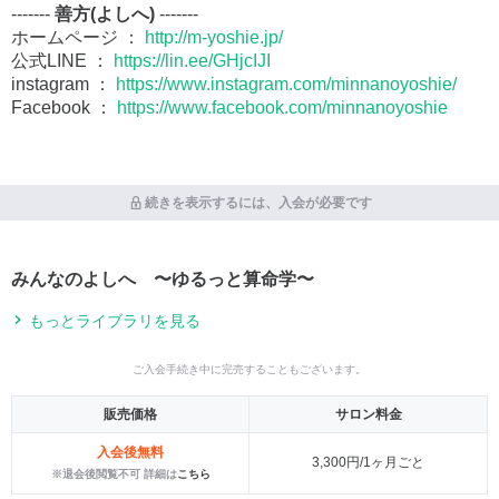
-------
善方(よしへ)
-------
ホームページ ：
http://m-yoshie.jp/
公式LINE ：
https://lin.ee/GHjcIJI
instagram ：
https://www.instagram.com/minnanoyoshie/
Facebook ：
https://www.facebook.com/minnanoyoshie
続きを表示するには、入会が必要です
みんなのよしへ 〜ゆるっと算命学〜
もっとライブラリを見る
ご入会手続き中に完売することもございます。
販売価格
サロン料金
入会後無料
3,300円/1ヶ月ごと
※退会後閲覧不可 詳細は
こちら