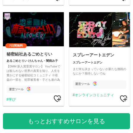
7日間無料
秘密結社あるごめとりい
スプレーアートエデン
あるごめとりい けんちゃん・闇病み子
スプレーアートエデン
【DMM 新人賞受賞サロン】 YouTubeで
まだ何も決まっていないが新たな挑戦の
は観られない世界の真実を知り、人生を
なにか？期待しないでね
豊かにする秘密結社コミュニティ ※収
益の一部を、犯罪被害者・子ども達の為
運営ツール
のチャリティーに寄付させていただきま
す
運営ツール
オンラインコミュニティ
学び
もっとおすすめサロンを見る