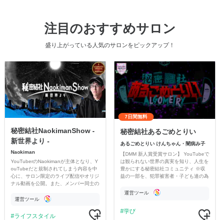
注目のおすすめサロン
盛り上がっている人気のサロンをピックアップ！
7日間無料
秘密結社NaokimanShow -
秘密結社あるごめとりい
新世界より -
あるごめとりい けんちゃん・闇病み子
Naokiman
【DMM 新人賞受賞サロン】 YouTubeで
YouTuberのNaokimanが主体となり、Y
は観られない世界の真実を知り、人生を
ouTubeだと規制されてしまう内容を中
豊かにする秘密結社コミュニティ ※収
心に、サロン限定のライブ配信やオリジ
益の一部を、犯罪被害者・子ども達の為
ナル動画を公開。また、メンバー同士の
のチャリティーに寄付させていただきま
情報交換や交流の場としても楽しんでい
す
運営ツール
ただいています。
運営ツール
学び
ライフスタイル