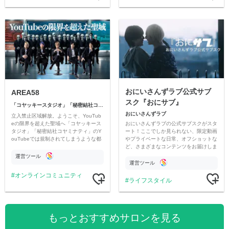
おにいさんずラブ公式サブ
AREA58
スク『おにサブ』
「コヤッキースタジオ」「秘密結社コヤミナティ」
おにいさんずラブ
立入禁止区域解放。ようこそ、YouTub
おにいさんずラブの公式サブスクがスタ
eの限界を超えた聖域へ「コヤッキース
ート！ここでしか見られない、限定動画
タジオ」「秘密結社コヤミナティ」のY
やプライベートな日常、オフショットな
ouTubeでは規制されてしまうような都
ど、さまざまなコンテンツをお届けしま
市伝説を中心にオリジナルコンテンツを
す。
公開。
運営ツール
運営ツール
オンラインコミュニティ
ライフスタイル
もっとおすすめサロンを見る