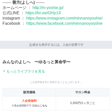
-------
善方(よしへ)
-------
ホームページ ：
http://m-yoshie.jp/
公式LINE ：
https://lin.ee/GHjcIJI
instagram ：
https://www.instagram.com/minnanoyoshie/
Facebook ：
https://www.facebook.com/minnanoyosshie
続きを表示するには、入会が必要です
みんなのよしへ 〜ゆるっと算命学〜
もっとライブラリを見る
ご入会手続き中に完売することもございます。
販売価格
サロン料金
入会後無料
3,300円/1ヶ月ごと
※退会後閲覧不可 詳細は
こちら