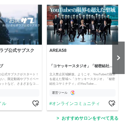
ラブ公式サブスク
AREA58
Holl
ブ
「コヤッキースタジオ」「秘密結社コヤミナティ」
河村真
の公式サブスクがスタート！
立入禁止区域解放。ようこそ、YouTubeの限界
経済・
ない、限定動画やプライベー
を超えた聖域へ「コヤッキースタジオ」「秘密
け。 
ョットなど、さまざまなコ…
結社コヤミナティ」のYouTube…
の記事
運営ツール
運営
イル
オンラインコミュニティ
学
おすすめサロンをすべて見る