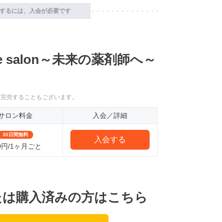
するには、入会が必要です
line salon～未来の薬剤師へ～
に完売することもございます。
サロン料金
入会／詳細
30日間無料
入会する
0円/1ヶ月ごと
たは購入済みの方はこちら