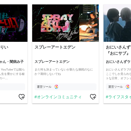
りい
スプレーアートエデン
おにいさんず
『おにサブ』
ゃん・闇病み子
スプレーアートエデン
おにいさんずラ
YouTubeでは観ら
まだ何も決まっていないが新たな挑戦のなに
おにいさんずラブ
人生を豊かにする秘
か？期待しないでね
ここでしか見られ
の一…
トな日常、オフシ
運営ツール
運営ツール
オンラインコミュニティ
ライフスタ