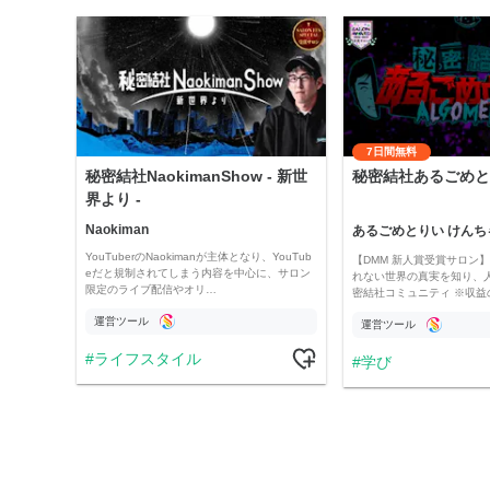
7日間無料
秘密結社NaokimanShow - 新世
秘密結社あるごめと
界より -
Naokiman
あるごめとりい けんち
YouTuberのNaokimanが主体となり、YouTub
【DMM 新人賞受賞サロン】 
eだと規制されてしまう内容を中心に、サロン
れない世界の真実を知り、
限定のライブ配信やオリ…
密結社コミュニティ ※収益
運営ツール
運営ツール
ライフスタイル
学び