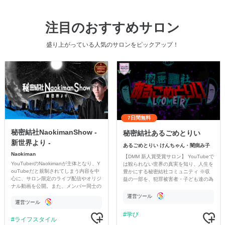
注目のおすすめサロン
盛り上がっている人気のサロンをピックアップ！
7日間無料
秘密結社NaokimanShow -
秘密結社あるごめとりい
新世界より -
あるごめとりい けんちゃん・闇病み子
Naokiman
【DMM 新人賞受賞サロン】 YouTubeで
YouTuberのNaokimanが主体となり、Y
は観られない世界の真実を知り、人生を
ouTubeだと規制されてしまう内容を中
豊かにする秘密結社コミュニティ ※収
心に、サロン限定のライブ配信やオリジ
益の一部を、犯罪被害者・子ども達の為
ナル動画を公開。また、メンバー同士の
のチャリティーに寄付させていただきま
情報交換や交流の場としても楽しんでい
す
運営ツール
ただいています。
運営ツール
学び
ライフスタイル