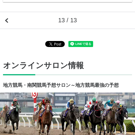
13 / 13
オンラインサロン情報
地方競馬・南関競馬予想サロン～地方競馬最強の予想