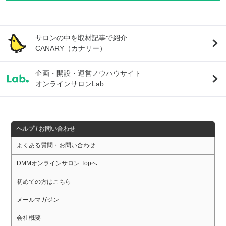
サロンの中を取材記事で紹介
CANARY（カナリー）
企画・開設・運営ノウハウサイト
オンラインサロンLab.
ヘルプ / お問い合わせ
よくある質問・お問い合わせ
DMMオンラインサロン Topへ
初めての方はこちら
メールマガジン
会社概要