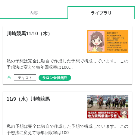
内容
ライブラリ
川崎競馬11/10（木）
私の予想は完全に独自で作成した予想で構成しています。 この
予想法に変えて毎年回収率は100…
テキスト
サロン会員無料
11/9（水）川崎競馬
私の予想は完全に独自で作成した予想で構成しています。 この
予想法に変えて毎年回収率は100…