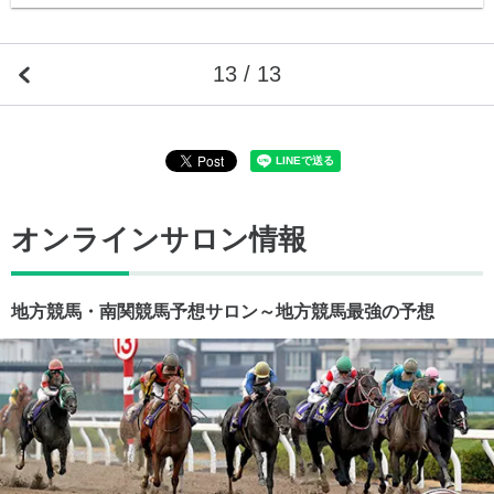
13 / 13
オンラインサロン情報
地方競馬・南関競馬予想サロン～地方競馬最強の予想