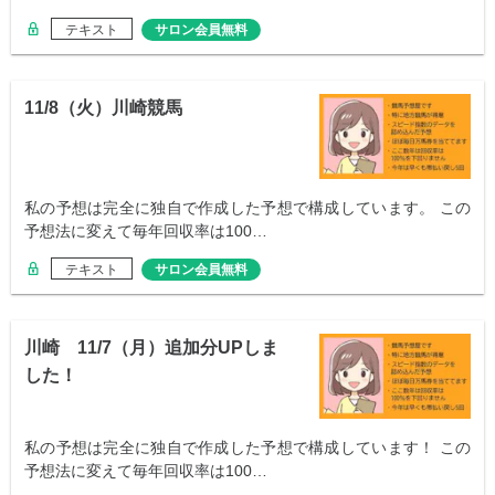
テキスト
サロン会員無料
11/8（火）川崎競馬
私の予想は完全に独自で作成した予想で構成しています。 この
予想法に変えて毎年回収率は100…
テキスト
サロン会員無料
川崎 11/7（月）追加分UPしま
した！
私の予想は完全に独自で作成した予想で構成しています！ この
予想法に変えて毎年回収率は100…