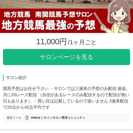
11,000円
/1ヶ月ごと
サロンページを見る
サロン紹介
競馬予想はお任せ下さい ・サロンでは三連単の予想のみ配信 最低、
月に20レース配信 （自信があるレースのみ配信するので配信が無い
日もあります） ・買い目は記載しているので迷いません 3連単配信
で20点から42点平均です
運営ツール
DMMオンラインサロン専用コミュニティ