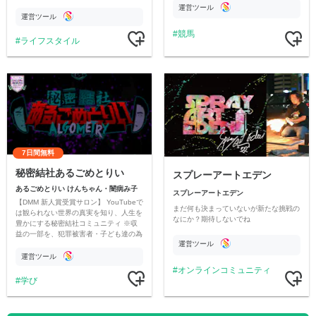
情報交換や交流の場としても楽しんでい
運営ツール
ただいています。
運営ツール
競馬
ライフスタイル
7日間無料
秘密結社あるごめとりい
スプレーアートエデン
あるごめとりい けんちゃん・闇病み子
スプレーアートエデン
【DMM 新人賞受賞サロン】 YouTubeで
まだ何も決まっていないが新たな挑戦の
は観られない世界の真実を知り、人生を
なにか？期待しないでね
豊かにする秘密結社コミュニティ ※収
益の一部を、犯罪被害者・子ども達の為
運営ツール
のチャリティーに寄付させていただきま
す
運営ツール
オンラインコミュニティ
学び