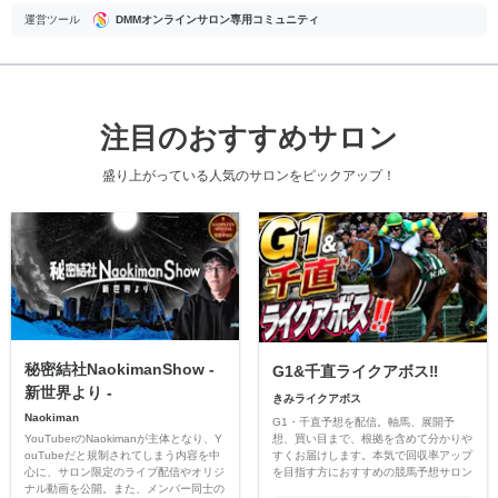
運営ツール
DMMオンラインサロン専用コミュニティ
注目のおすすめサロン
盛り上がっている人気のサロンをピックアップ！
秘密結社NaokimanShow -
G1&千直ライクアボス‼️
新世界より -
きみライクアボス
Naokiman
G1・千直予想を配信。軸馬、展開予
YouTuberのNaokimanが主体となり、Y
想、買い目まで、根拠を含めて分かりや
ouTubeだと規制されてしまう内容を中
すくお届けします。本気で回収率アップ
心に、サロン限定のライブ配信やオリジ
を目指す方におすすめの競馬予想サロン
ナル動画を公開。また、メンバー同士の
です。