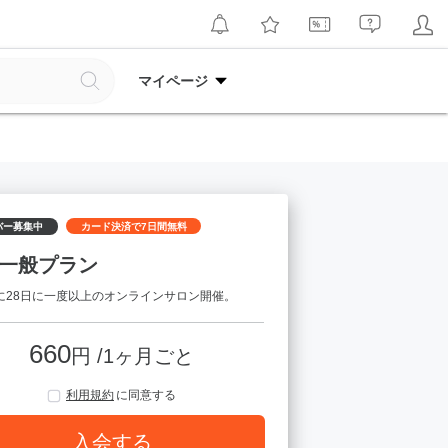
マイページ
バー募集中
カード決済で7日間無料
一般プラン
に28日に一度以上のオンラインサロン開催。
660
円 /1ヶ月ごと
利用規約
に同意する
入会する