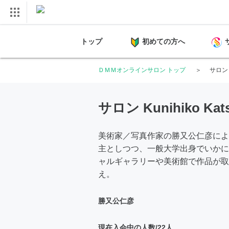
トップ
初めての方へ
ＤＭＭオンラインサロン トップ
サロン K
サロン Kunihiko Ka
美術家／写真作家の勝又公仁彦による
主としつつ、一般大学出身でいかに
ャルギャラリーや美術館で作品が取
え。
勝又公仁彦
現在入会中の人数/22人