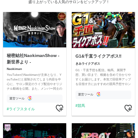
盛り上がっている人気のサロンをピックアップ！
秘密結社NaokimanShow -
G1&千直ライクアボス‼️
新世界より -
きみライクアボス
Naokiman
G1・千直予想を配信。軸馬、展開予
YouTuberのNaokimanが主体となり、Y
想、買い目まで、根拠を含めて分かりや
ouTubeだと規制されてしまう内容を中
すくお届けします。本気で回収率アップ
心に、サロン限定のライブ配信やオリジ
を目指す方におすすめの競馬予想サロン
ナル動画を公開。また、メンバー同士の
です。
情報交換や交流の場としても楽しんでい
運営ツール
ただいています。
運営ツール
競馬
ライフスタイル