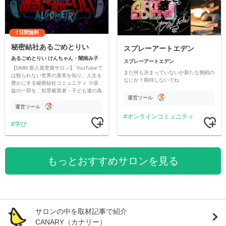
7日間無料
秘密結社あるごめとりい
スプレーアートエデン
あるごめとりい けんちゃん・闇病み子
スプレーアートエデン
【DMM 新人賞受賞サロン】 YouTubeで
まだ何も決まっていないが新たな挑戦の
は観られない世界の真実を知り、人生を
なにか？期待しないでね
豊かにする秘密結社コミュニティ ※収
益の一部を、犯罪被害者・子ども達の為
運営ツール
のチャリティーに寄付させていただきま
す
運営ツール
オンラインコミュニティ
学び
もっとおすすめサロンを見る
サロンの中を取材記事で紹介
CANARY（カナリー）