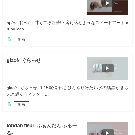
opéra-おぺら- 甘くてほろ苦い 溶け込むようなスイートアート a
rt by icch…
動画
glacé -ぐらっせ-
glacé -ぐらっせ- 1.15配信予定 ひんやり冷たい氷の結晶がきら
んと輝くウィンター…
動画
fondan fleur -ふぉんだん ふるー
る-