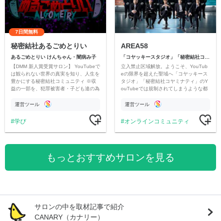
7日間無料
秘密結社あるごめとりい
AREA58
あるごめとりい けんちゃん・闇病み子
「コヤッキースタジオ」「秘密結社コヤミナティ」
【DMM 新人賞受賞サロン】 YouTubeで
立入禁止区域解放。ようこそ、YouTub
は観られない世界の真実を知り、人生を
eの限界を超えた聖域へ「コヤッキース
豊かにする秘密結社コミュニティ ※収
タジオ」「秘密結社コヤミナティ」のY
益の一部を、犯罪被害者・子ども達の為
ouTubeでは規制されてしまうような都
のチャリティーに寄付させていただきま
市伝説を中心にオリジナルコンテンツを
す
公開。
運営ツール
運営ツール
学び
オンラインコミュニティ
もっとおすすめサロンを見る
サロンの中を取材記事で紹介
CANARY（カナリー）