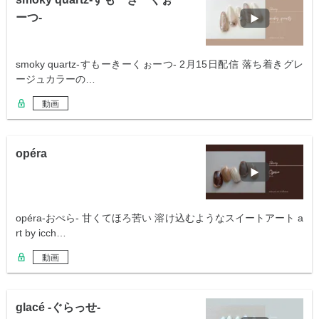
ーつ-
smoky quartz-すもーきーくぉーつ- 2月15日配信 落ち着きグレ
ージュカラーの…
動画
opéra
opéra-おぺら- 甘くてほろ苦い 溶け込むようなスイートアート a
rt by icch…
動画
glacé -ぐらっせ-