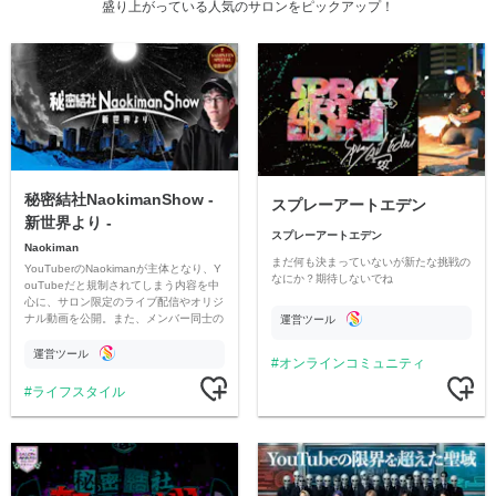
盛り上がっている人気のサロンをピックアップ！
秘密結社NaokimanShow -
スプレーアートエデン
新世界より -
スプレーアートエデン
Naokiman
まだ何も決まっていないが新たな挑戦の
YouTuberのNaokimanが主体となり、Y
なにか？期待しないでね
ouTubeだと規制されてしまう内容を中
心に、サロン限定のライブ配信やオリジ
ナル動画を公開。また、メンバー同士の
運営ツール
情報交換や交流の場としても楽しんでい
ただいています。
運営ツール
オンラインコミュニティ
ライフスタイル