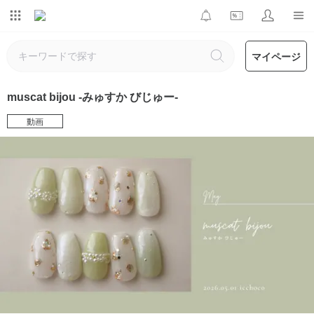
マイページ
muscat bijou -みゅすか びじゅー-
動画