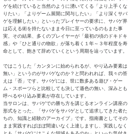
ゲを続けていると当然のように湧いてくる「より上手くな
りたい」「よりゲーム展開に関与したい」「より深くサバ
ゲを理解したい」といったプレイヤーの要求に、サバゲ界
は応える術を持たないまま今日に至っているのもまた事
実。その結果、多くのプレイヤーが「最初の頃のドキドキ
感」や「ひと通りの物欲」が落ち着く１年～３年程度を寿
命として、飽きて辞めていくという周期を辿っています。
ではこうした「カンタンに始められるが、やり込み要素は
無い」というのがサバゲなのか？と問われれば、我々の答
えは「否」です。サバゲには、世に数多ある遊び・ゲー
ム・スポーツらと比較しても決して遜色の無い、深みとも
呼べるやり込み要素が存在しています。
当サロンは、サバゲでの勝ち方を講じるオンライン講座の
形式をとった、「サバゲをサバゲとして追求してきた者た
ちの、知識と経験のアーカイブ」です。指南書としてその
まま実践すればほぼ間違いなく上達しますし、実践しなく
とも「サバゲにはこんな領域もあるのか」といった気付き