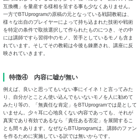
互換機」を量産する様相を呈する事も少なくありません。
一方でBTUprogramの原稿の元となっている戦闘教範は、
様々な出自のプレイヤーによって持ち込まれた技術や戦術
を特定の条件で取捨選択して作られたものにつき、その中
には講師ですら習得中のモノ、苦手としているモノも含ま
れています。そしてその教範は今後も錬磨され、講座に反
映されていきます。
特徴④ 内容に嘘が無い
例えば、良いと思ってもいない事にイイネ！と言ってみた
り、自分がとことん使い込んでもいないモノを人に勧めて
みたり等の、「無責任な肯定」をBTUprogramでは是として
いません。少々耳に心地良くない内容であっても、それが
真実であり有効であるなら「責任ある否定」を展開するこ
とも間々あります。なぜならBTUprogramは、講師のファン
を作るために実施している訳では無いからです。