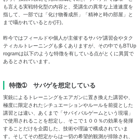
も言える実戦特化型の内容と、受講生の異常な上達速度を
指して、一部では「化け物養成所」「精神と時の部屋」と
まで囁かれているとか(汗)。
昨今ではフィールドや個人が主催するサバゲ講習会やタク
ティカルトレーニングも多くありますが、その中でもBTUp
rogramは以下のような特徴を有している点がとくに異質で
あるとされています。
特徴➀ サバゲを想定している
実銃によるトレーニングをエアガンに置き換えた講習や、
極度に限定されたシチュエーションやルールを前提とした
講習とは違い、あくまで「サバイバルゲームという現場」
で使用されることを想定し、そこで１００％の効果を発揮
することだけを企図した、技術や理論で構成されていま
す。そしてその想定からは一切の希望的観測が排除され、