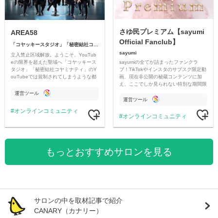
さゆ民プレミアム【sayumi
AREA58
Official Fanclub】
「コヤッキースタジオ」「秘密結社コヤミナティ」
sayumi
立入禁止区域解放。ようこそ、YouTub
sayumiの全てが詰まったファンクラ
eの限界を超えた聖域へ「コヤッキース
ブ！TikTokやインスタのサブスク限定動
タジオ」「秘密結社コヤミナティ」のY
画、現在非公開の秘蔵コンテンツに加
ouTubeでは規制されてしまうような都
え、ここでしか見られない特別な期間限
市伝説を中心にオリジナルコンテンツを
定コンテンツをお届けします！
公開。
運営ツール
運営ツール
オンラインコミュニティ
オンラインコミュニティ
もっとおすすめサロンを見る
サロンの中を取材記事で紹介
CANARY（カナリー）