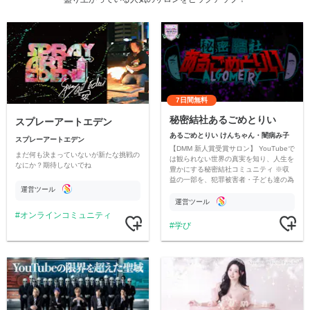
7日間無料
秘密結社あるごめとりい
スプレーアートエデン
あるごめとりい けんちゃん・闇病み子
スプレーアートエデン
【DMM 新人賞受賞サロン】 YouTubeで
まだ何も決まっていないが新たな挑戦の
は観られない世界の真実を知り、人生を
なにか？期待しないでね
豊かにする秘密結社コミュニティ ※収
益の一部を、犯罪被害者・子ども達の為
運営ツール
のチャリティーに寄付させていただきま
す
運営ツール
オンラインコミュニティ
学び