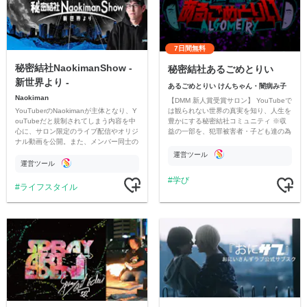
7日間無料
秘密結社NaokimanShow -
秘密結社あるごめとりい
新世界より -
あるごめとりい けんちゃん・闇病み子
Naokiman
【DMM 新人賞受賞サロン】 YouTubeで
YouTuberのNaokimanが主体となり、Y
は観られない世界の真実を知り、人生を
ouTubeだと規制されてしまう内容を中
豊かにする秘密結社コミュニティ ※収
心に、サロン限定のライブ配信やオリジ
益の一部を、犯罪被害者・子ども達の為
ナル動画を公開。また、メンバー同士の
のチャリティーに寄付させていただきま
情報交換や交流の場としても楽しんでい
す
運営ツール
ただいています。
運営ツール
学び
ライフスタイル