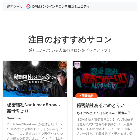
運営ツール
DMMオンラインサロン専用コミュニティ
注目のおすすめサロン
盛り上がっている人気のサロンをピックアップ！
7日間無料
秘密結社NaokimanShow -
秘密結社あるごめとりい
新世界より -
あるごめとりい けんちゃん・闇病み子
Naokiman
【DMM 新人賞受賞サロン】 YouTubeで
YouTuberのNaokimanが主体となり、Y
は観られない世界の真実を知り、人生を
ouTubeだと規制されてしまう内容を中
豊かにする秘密結社コミュニティ ※収
心に、サロン限定のライブ配信やオリジ
益の一部を、犯罪被害者・子ども達の為
ナル動画を公開。また、メンバー同士の
のチャリティーに寄付させていただきま