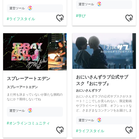
情報交換や交流の場としても楽しんでい
す
運営ツール
ただいています。
運営ツール
学び
ライフスタイル
おにいさんずラブ公式サブ
スプレーアートエデン
スク『おにサブ』
スプレーアートエデン
おにいさんずラブ
まだ何も決まっていないが新たな挑戦の
おにいさんずラブの公式サブスクがスタ
なにか？期待しないでね
ート！ここでしか見られない、限定動画
やプライベートな日常、オフショットな
ど、さまざまなコンテンツをお届けしま
運営ツール
す。
運営ツール
オンラインコミュニティ
ライフスタイル