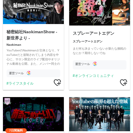
秘密結社NaokimanShow -
スプレーアートエデン
新世界より -
スプレーアートエデン
Naokiman
まだ何も決まっていないが新たな挑戦の
YouTuberのNaokimanが主体となり、Y
なにか？期待しないでね
ouTubeだと規制されてしまう内容を中
心に、サロン限定のライブ配信やオリジ
ナル動画を公開。また、メンバー同士の
運営ツール
情報交換や交流の場としても楽しんでい
ただいています。
運営ツール
オンラインコミュニティ
ライフスタイル
7日間無料