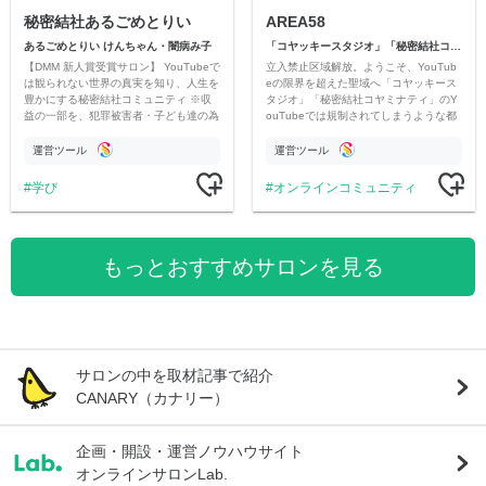
秘密結社あるごめとりい
AREA58
あるごめとりい けんちゃん・闇病み子
「コヤッキースタジオ」「秘密結社コヤミナティ」
【DMM 新人賞受賞サロン】 YouTubeで
立入禁止区域解放。ようこそ、YouTub
は観られない世界の真実を知り、人生を
eの限界を超えた聖域へ「コヤッキース
豊かにする秘密結社コミュニティ ※収
タジオ」「秘密結社コヤミナティ」のY
益の一部を、犯罪被害者・子ども達の為
ouTubeでは規制されてしまうような都
のチャリティーに寄付させていただきま
市伝説を中心にオリジナルコンテンツを
す
公開。
運営ツール
運営ツール
学び
オンラインコミュニティ
もっとおすすめサロンを見る
サロンの中を取材記事で紹介
CANARY（カナリー）
企画・開設・運営ノウハウサイト
オンラインサロンLab.