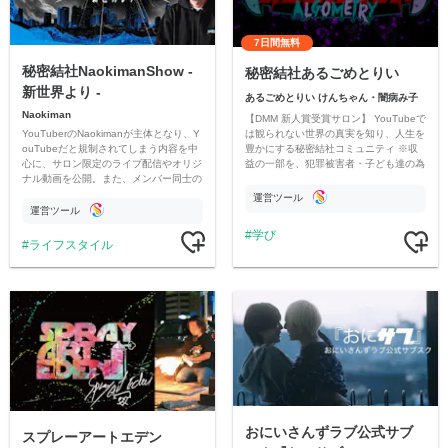
7日間無料
秘密結社NaokimanShow -
秘密結社あるごめとりい
新世界より -
あるごめとりい けんちゃん・闇病み子
Naokiman
【DMM 新人賞受賞サロン】 YouTubeで
YouTuberのNaokimanが主体となり、Y
は観られない世界の真実を知り、人生を
ouTubeだと規制されてしまう内容を中
豊かにする秘密結社コミュニティ ※収
心に、サロン限定のライブ配信やオリジ
益の一部を、犯罪被害者・子ども達の為
ナル動画を公開。また、メンバー同士の
のチャリティーに寄付させていただきま
情報交換や交流の場としても楽しんでい
す
運営ツール
ただいています。
運営ツール
学び
ライフスタイル
おにいさんずラブ公式サブ
スプレーアートエデン