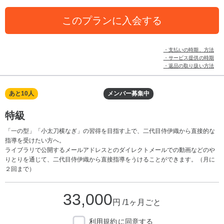
このプランに入会する
・支払いの時期、方法
・サービス提供の時期
・返品の取り扱い方法
あと10人
メンバー募集中
特級
「一の型」「小太刀横なぎ」の習得を目指す上で、二代目侍伊織から直接的な
指導を受けたい方へ。
ライブラリで公開するメールアドレスとのダイレクトメールでの動画などのや
りとりを通じて、二代目侍伊織から直接指導をうけることができます。（月に
２回まで）
33,000
円 /1ヶ月ごと
利用規約
に同意する