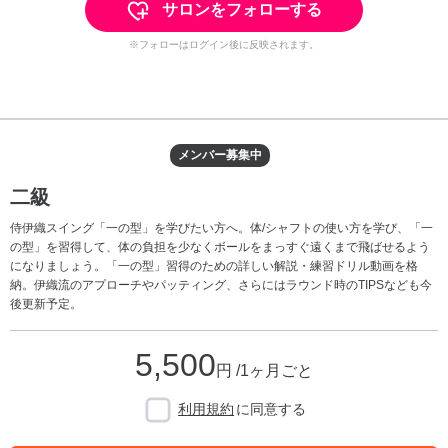
サロンをフォローする
※フォローはログイン後に反映されます。
メンバー募集中
二級
侍伊織スイング「一の型」を学びたい方へ。体/シャフトの使い方を学び、「一
の型」を習得して、体の負担を少なくボールをまっすぐ遠くまで飛ばせるよう
になりましょう。「一の型」習得のための詳しい解説・練習ドリル動画を格
納。伊織流のアプローチやパッティング、さらにはラウンド時のTIPSなども今
後更新予定。
5,500
円 /1ヶ月ごと
利用規約
に同意する