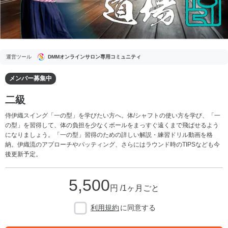
運営ツール
DMMオンラインサロン専用コミュニティ
メンバー募集中
二級
侍伊織スイング「一の型」を学びたい方へ。体/シャフトの使い方を学び、「一
の型」を習得して、体の負担を少なくボールをまっすぐ遠くまで飛ばせるよう
になりましょう。「一の型」習得のための詳しい解説・練習ドリル動画を格
納。伊織流のアプローチやパッティング、さらにはラウンド時のTIPSなども今
後更新予定。
5,500
円 /1ヶ月ごと
利用規約
に同意する