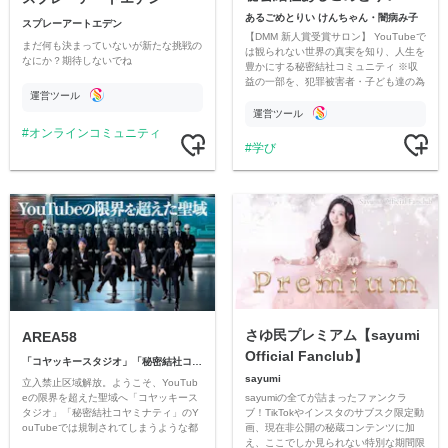
あるごめとりい けんちゃん・闇病み子
スプレーアートエデン
【DMM 新人賞受賞サロン】 YouTubeで
まだ何も決まっていないが新たな挑戦の
は観られない世界の真実を知り、人生を
なにか？期待しないでね
豊かにする秘密結社コミュニティ ※収
益の一部を、犯罪被害者・子ども達の為
運営ツール
のチャリティーに寄付させていただきま
す
運営ツール
オンラインコミュニティ
学び
さゆ民プレミアム【sayumi
AREA58
Official Fanclub】
「コヤッキースタジオ」「秘密結社コヤミナティ」
sayumi
立入禁止区域解放。ようこそ、YouTub
sayumiの全てが詰まったファンクラ
eの限界を超えた聖域へ「コヤッキース
ブ！TikTokやインスタのサブスク限定動
タジオ」「秘密結社コヤミナティ」のY
画、現在非公開の秘蔵コンテンツに加
ouTubeでは規制されてしまうような都
え、ここでしか見られない特別な期間限
市伝説を中心にオリジナルコンテンツを