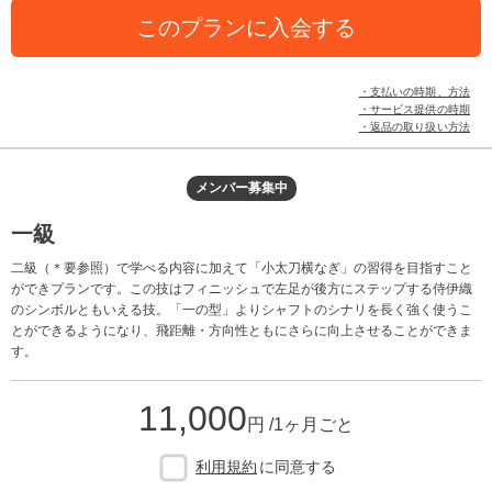
このプランに入会する
・支払いの時期、方法
・サービス提供の時期
・返品の取り扱い方法
メンバー募集中
一級
二級（＊要参照）で学べる内容に加えて「小太刀横なぎ」の習得を目指すこと
ができプランです。この技はフィニッシュで左足が後方にステップする侍伊織
のシンボルともいえる技。「一の型」よりシャフトのシナリを長く強く使うこ
とができるようになり、飛距離・方向性ともにさらに向上させることができま
す。
11,000
円 /1ヶ月ごと
利用規約
に同意する