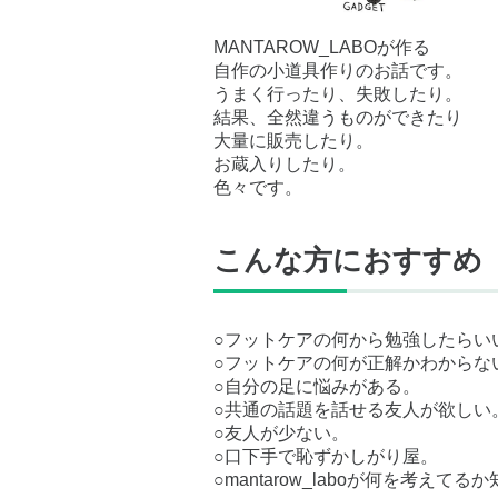
MANTAROW_LABOが作る
自作の小道具作りのお話です。
うまく行ったり、失敗したり。
結果、全然違うものができたり
大量に販売したり。
お蔵入りしたり。
色々です。
こんな方におすすめ
○フットケアの何から勉強したらい
○フットケアの何が正解かわからな
○自分の足に悩みがある。
○共通の話題を話せる友人が欲しい
○友人が少ない。
○口下手で恥ずかしがり屋。
○mantarow_laboが何を考えてる