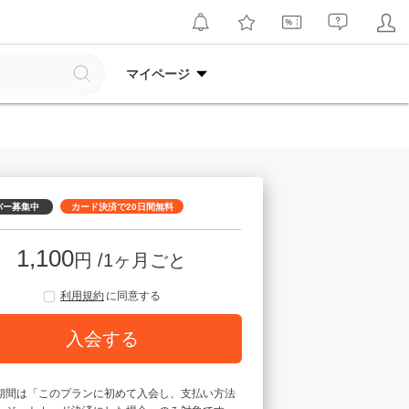
マイページ
バー募集中
カード決済で20日間無料
1,100
円 /1ヶ月ごと
利用規約
に同意する
入会する
期間は「このプランに初めて入会し、支払い方法