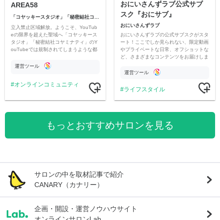
おにいさんずラブ公式サブ
AREA58
スク『おにサブ』
「コヤッキースタジオ」「秘密結社コヤミナティ」
おにいさんずラブ
立入禁止区域解放。ようこそ、YouTub
おにいさんずラブの公式サブスクがスタ
eの限界を超えた聖域へ「コヤッキース
ート！ここでしか見られない、限定動画
タジオ」「秘密結社コヤミナティ」のY
やプライベートな日常、オフショットな
ouTubeでは規制されてしまうような都
ど、さまざまなコンテンツをお届けしま
市伝説を中心にオリジナルコンテンツを
す。
公開。
運営ツール
運営ツール
オンラインコミュニティ
ライフスタイル
もっとおすすめサロンを見る
サロンの中を取材記事で紹介
CANARY（カナリー）
企画・開設・運営ノウハウサイト
オンラインサロンLab.