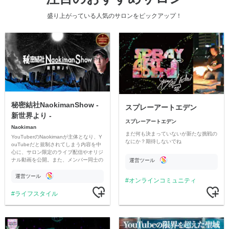
盛り上がっている人気のサロンをピックアップ！
秘密結社NaokimanShow -
スプレーアートエデン
新世界より -
スプレーアートエデン
Naokiman
まだ何も決まっていないが新たな挑戦の
YouTuberのNaokimanが主体となり、Y
なにか？期待しないでね
ouTubeだと規制されてしまう内容を中
心に、サロン限定のライブ配信やオリジ
ナル動画を公開。また、メンバー同士の
運営ツール
情報交換や交流の場としても楽しんでい
ただいています。
運営ツール
オンラインコミュニティ
ライフスタイル