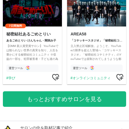
7日間無料
秘密結社あるごめとりい
AREA58
あるごめとりい けんちゃん・闇病み子
「コヤッキースタジオ」「秘密結社コヤミナティ」
【DMM 新人賞受賞サロン】 YouTubeで
立入禁止区域解放。ようこそ、YouTub
は観られない世界の真実を知り、人生を
eの限界を超えた聖域へ「コヤッキース
豊かにする秘密結社コミュニティ ※収
タジオ」「秘密結社コヤミナティ」のY
益の一部を、犯罪被害者・子ども達の為
ouTubeでは規制されてしまうような都
のチャリティーに寄付させていただきま
市伝説を中心にオリジナルコンテンツを
す
公開。
運営ツール
運営ツール
学び
オンラインコミュニティ
もっとおすすめサロンを見る
サロンの中を取材記事で紹介