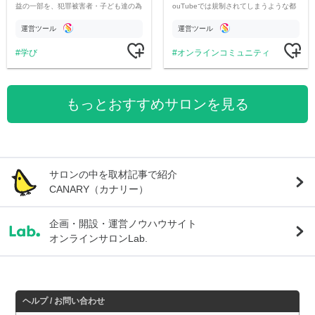
益の一部を、犯罪被害者・子ども達の為
ouTubeでは規制されてしまうような都
のチャリティーに寄付させていただきま
市伝説を中心にオリジナルコンテンツを
す
公開。
運営ツール
運営ツール
学び
オンラインコミュニティ
もっとおすすめサロンを見る
サロンの中を取材記事で紹介
CANARY（カナリー）
企画・開設・運営ノウハウサイト
オンラインサロンLab.
ヘルプ / お問い合わせ