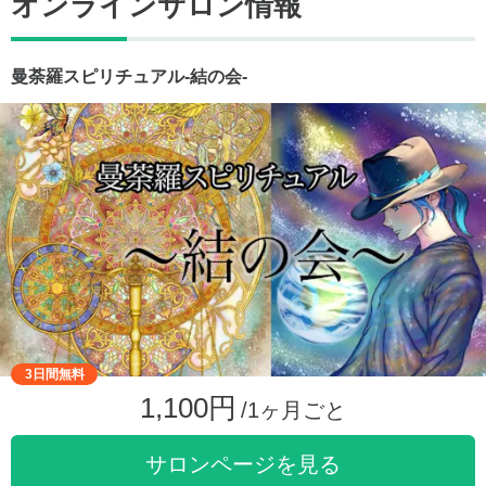
オンラインサロン情報
曼荼羅スピリチュアル-結の会-
3日間無料
1,100円
/1ヶ月ごと
サロンページを見る