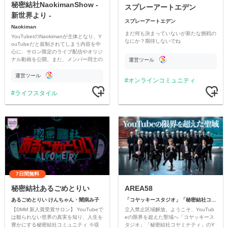
秘密結社NaokimanShow -
スプレーアートエデン
新世界より -
スプレーアートエデン
Naokiman
まだ何も決まっていないが新たな挑戦の
YouTuberのNaokimanが主体となり、Y
なにか？期待しないでね
ouTubeだと規制されてしまう内容を中
心に、サロン限定のライブ配信やオリジ
ナル動画を公開。また、メンバー同士の
運営ツール
情報交換や交流の場としても楽しんでい
ただいています。
運営ツール
オンラインコミュニティ
ライフスタイル
7日間無料
秘密結社あるごめとりい
AREA58
あるごめとりい けんちゃん・闇病み子
「コヤッキースタジオ」「秘密結社コヤミナティ」
【DMM 新人賞受賞サロン】 YouTubeで
立入禁止区域解放。ようこそ、YouTub
は観られない世界の真実を知り、人生を
eの限界を超えた聖域へ「コヤッキース
豊かにする秘密結社コミュニティ ※収
タジオ」「秘密結社コヤミナティ」のY