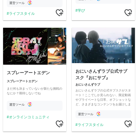
ただいています。
運営ツール
学び
ライフスタイル
おにいさんずラブ公式サブ
スプレーアートエデン
スク『おにサブ』
スプレーアートエデン
おにいさんずラブ
まだ何も決まっていないが新たな挑戦の
おにいさんずラブの公式サブスクがスタ
なにか？期待しないでね
ート！ここでしか見られない、限定動画
やプライベートな日常、オフショットな
ど、さまざまなコンテンツをお届けしま
運営ツール
す。
運営ツール
オンラインコミュニティ
ライフスタイル