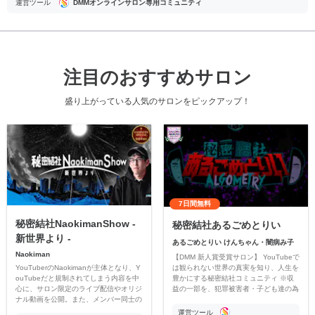
運営ツール
DMMオンラインサロン専用コミュニティ
注目のおすすめサロン
盛り上がっている人気のサロンをピックアップ！
7日間無料
秘密結社NaokimanShow -
秘密結社あるごめとりい
新世界より -
あるごめとりい けんちゃん・闇病み子
Naokiman
【DMM 新人賞受賞サロン】 YouTubeで
YouTuberのNaokimanが主体となり、Y
は観られない世界の真実を知り、人生を
ouTubeだと規制されてしまう内容を中
豊かにする秘密結社コミュニティ ※収
心に、サロン限定のライブ配信やオリジ
益の一部を、犯罪被害者・子ども達の為
ナル動画を公開。また、メンバー同士の
のチャリティーに寄付させていただきま
情報交換や交流の場としても楽しんでい
す
運営ツール