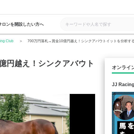
サロンを開設したい方へ
ing Club
700万円落札→賞金10億円越え！シンクアバウトイットを分析す
10億円越え！シンクアバウト
オンライ
JJ Racin