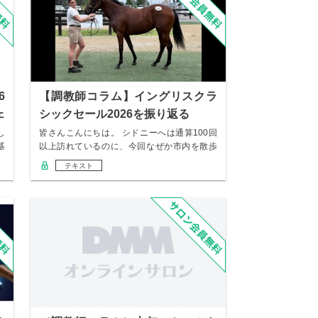
6
【調教師コラム】イングリスクラ
ェ
シックセール2026を振り返る
し
皆さんこんにちは。 シドニーへは通算100回
基
以上訪れているのに、今回なぜか市内を散歩
して街…
テキスト