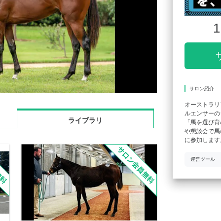
1
サロン紹介
オーストラリ
ルエンサーの
ライブラリ
「馬を選び育
や懇談会で馬
に参加します
運営ツール