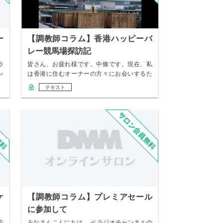
ー
【調教師コラム】香港ハッピーバ
レー競馬場探訪記
ラ
皆さん、お疲れ様です。中條です。現在、私
レ
は香港に住むオーナーの方々にお会いするた
め、銅鑼湾…
テキスト
ケ
【調教師コラム】プレミアセール
に参加して
方
みなさんこんにちは。 ベラジオチャンネルの