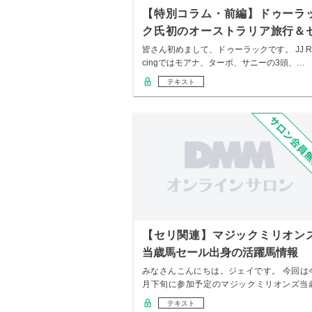
【特別コラム・前編】ドゥーラ
ク氏初のオーストラリア旅行＆
リ体験記
皆さん初めまして、ドゥーラックです。 JJ R
cingではモアナ、ターボ、サニーの3頭、…
テキスト
【セリ関連】マジックミリオン
当歳馬セール出身の活躍馬情報
みなさんこんにちは。ジェイです。 今回は
月下旬に参加予定のマジックミリオンズ当
セール出…
テキスト