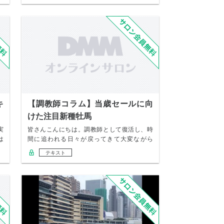
キ
【調教師コラム】当歳セールに向
けた注目新種牡馬
実
皆さんこんにちは。調教師として復活し、時
は
間に追われる日々が戻ってきて大変ながら
も、それがや…
テキスト