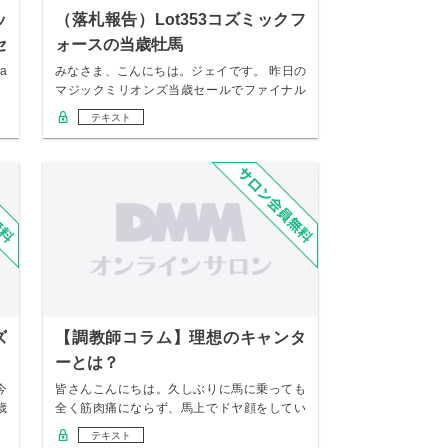
ッ
（落札報告）Lot353コズミックフ
セ
ォースの当歳牡馬
a
みなさま、こんにちは。ジェイです。 昨日の
マジックミリオンズ当歳セールでファイナル
リストに…
テキスト
ズ
【調教師コラム】理想のキャンタ
ーとは？
今
皆さんこんにちは。久しぶりに馬に乗っても
歳
全く筋肉痛にならず、馬上でドヤ顔をしてい
る中條です…
テキスト