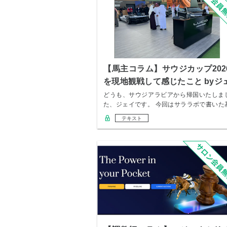
【馬主コラム】サウジカップ202
を現地観戦して感じたこと byジ
イ
どうも、サウジアラビアから帰国いたしま
た、ジェイです。 今回はサララボで書いた
本的なサ…
テキスト