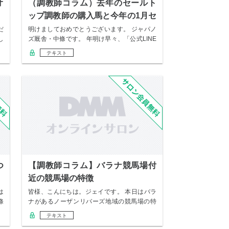
オ
（調教師コラム）去年のセールト
ップ調教師の購入馬と今年の1月セ
リ注目馬
だ
明けましておめでとうございます。 ジャパノ
し
ズ厩舎・中條です。 年明け早々、「公式LINE
ス…
テキスト
つ
【調教師コラム】バラナ競馬場付
近の競馬場の特徴
は
皆様、こんにちは。ジェイです。 本日はバラ
條
ナがあるノーザンリバーズ地域の競馬場の特
徴につい…
テキスト