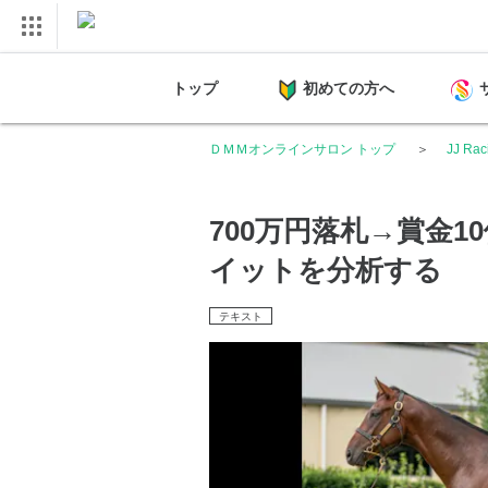
トップ
初めての方へ
ＤＭＭオンラインサロン トップ
JJ Rac
700万円落札→賞金
イットを分析する
テキスト