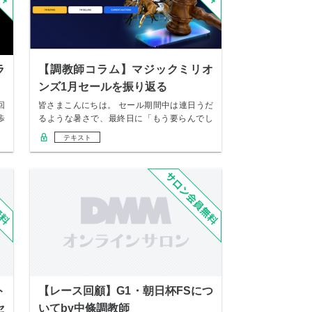
ラ
【調教師コラム】マジックミリオ
ンズ1月セールを振り返る
回
皆さまこんにちは。 セール期間中は連日うだ
歩
るような暑さで、最終日に「もう要らんでし
ょ」と上…
テキスト
ト
【レース回顧】G1・朝日杯FSにつ
セ
いてby中條調教師