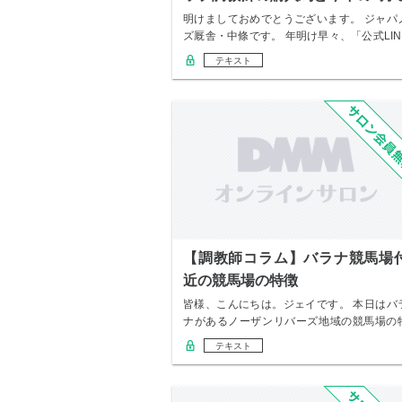
リ注目馬
明けましておめでとうございます。 ジャパ
ズ厩舎・中條です。 年明け早々、「公式LIN
ス…
テキスト
【調教師コラム】バラナ競馬場
近の競馬場の特徴
皆様、こんにちは。ジェイです。 本日はバ
ナがあるノーザンリバーズ地域の競馬場の
徴につい…
テキスト