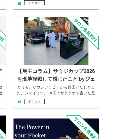
テキスト
ア
【馬主コラム】サウジカップ2026
を現地観戦して感じたこと byジェ
イ
教
どうも、サウジアラビアから帰国いたしまし
般
た、ジェイです。 今回はサララボで書いた基
本的なサ…
テキスト