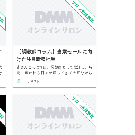
キ
【調教師コラム】当歳セールに向
けた注目新種牡馬
実
皆さんこんにちは。調教師として復活し、時
は
間に追われる日々が戻ってきて大変ながら
も、それがや…
テキスト