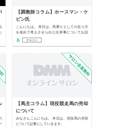
バ
【調教師コラム】ホースマン・ケ
ビン氏
私
こんにちは。 本日は、馬乗りとしての在り方
た
を改めて考えさせられた出来事についてお話
ししたい…
テキスト
ル
【馬主コラム】現役競走馬の売却
について
の
みなさんこんにちは。 本日は、現役馬の売却
ー
について記事にしていきます。