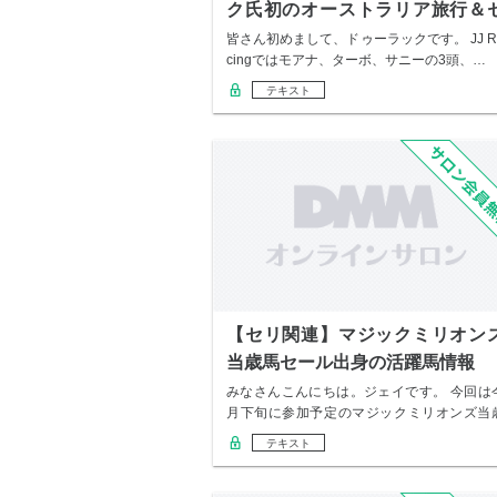
ク氏初のオーストラリア旅行＆
リ体験記
皆さん初めまして、ドゥーラックです。 JJ R
cingではモアナ、ターボ、サニーの3頭、…
テキスト
【セリ関連】マジックミリオン
当歳馬セール出身の活躍馬情報
みなさんこんにちは。ジェイです。 今回は
月下旬に参加予定のマジックミリオンズ当
セール出…
テキスト