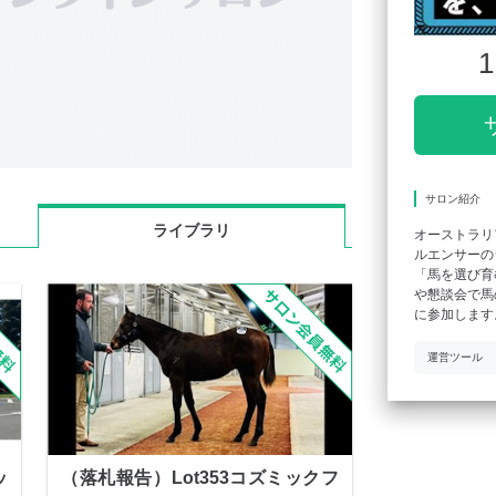
1
サロン紹介
ライブラリ
オーストラリ
ルエンサーの
「馬を選び育
や懇談会で馬
に参加します
運営ツール
ッ
（落札報告）Lot353コズミックフ