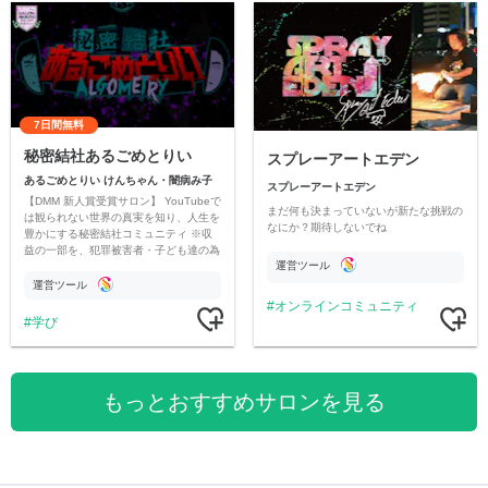
7日間無料
秘密結社あるごめとりい
スプレーアートエデン
あるごめとりい けんちゃん・闇病み子
スプレーアートエデン
【DMM 新人賞受賞サロン】 YouTubeで
まだ何も決まっていないが新たな挑戦の
は観られない世界の真実を知り、人生を
なにか？期待しないでね
豊かにする秘密結社コミュニティ ※収
益の一部を、犯罪被害者・子ども達の為
運営ツール
のチャリティーに寄付させていただきま
す
運営ツール
オンラインコミュニティ
学び
もっとおすすめサロンを見る