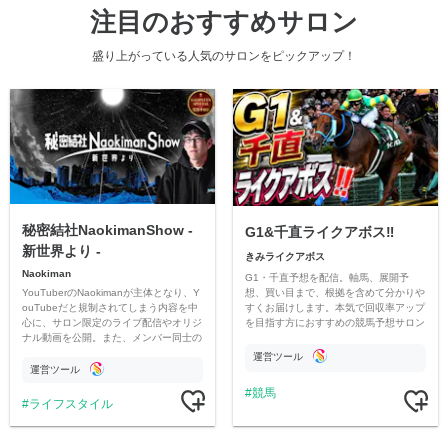
注目のおすすめサロン
盛り上がっている人気のサロンをピックアップ！
秘密結社NaokimanShow -
G1&千直ライクアボス‼️
新世界より -
きみライクアボス
Naokiman
G1・千直予想を配信。軸馬、展開予
YouTuberのNaokimanが主体となり、Y
想、買い目まで、根拠を含めて分かりや
ouTubeだと規制されてしまう内容を中
すくお届けします。本気で回収率アップ
心に、サロン限定のライブ配信やオリジ
を目指す方におすすめの競馬予想サロン
ナル動画を公開。また、メンバー同士の
です。
情報交換や交流の場としても楽しんでい
運営ツール
ただいています。
運営ツール
競馬
ライフスタイル