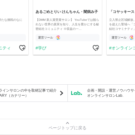
あるごめとりい けんちゃん・闇病み子
新たな挑戦のなに
【DMM 新人賞受賞サロン】 YouTubeでは観ら
立入禁止区域解放。
れない世界の真実を知り、人生を豊かにする秘
を超えた聖域へ「
密結社コミュニティ ※収益の一…
結社コヤミナティ」の
運営ツール
運営ツール
ニティ
学び
オンライン
ラインサロンの中を取材記事で紹介
企画・開設・運営ノウハウサ
NARY（カナリー）
オンラインサロンLab.
ページトップに戻る