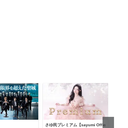
さゆ民プレミアム【sayumi Offic
公益