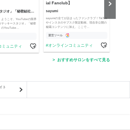
ial Fanclub】
sayumi
「コヤッキースタジオ」「秘密結社コヤミナティ」
公益
sayumiの全てが詰まったファンクラブ！TikTok
ようこそ、YouTubeの限界
Officia
やインスタのサブスク限定動画、現在非公開の
コヤッキースタジオ」「秘密
e thro
秘蔵コンテンツに加え、ここで…
YouTube…
運営ツール
運営
オンラインコミュニティ
コミュニティ
学
おすすめサロンをすべて見る
イト