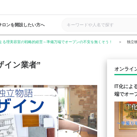
サロンを開設したい方へ
による理美容室の戦略的経営～準備万端でオープンの不安を無くそう！
独立物
ザイン業者”
オンライ
IT化に
端でオー