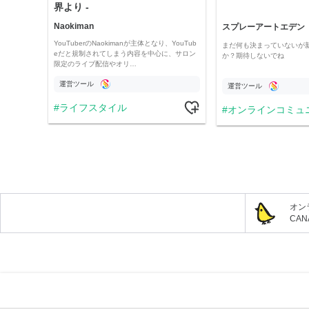
界より -
Naokiman
スプレーアートエデン
YouTuberのNaokimanが主体となり、YouTub
まだ何も決まっていないが
eだと規制されてしまう内容を中心に、サロン
か？期待しないでね
限定のライブ配信やオリ…
運営ツール
運営ツール
ライフスタイル
オンラインコミュ
オン
CA