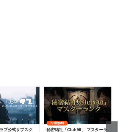
7日間無料
ラブ公式サブスク
秘密結社「Club99」 マスターラ
齋藤