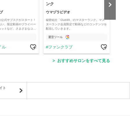
ンク
悟』
ブ
ウマヅラビデオ
齋藤
の公式サブスクがスタート！
秘密結社「Club99」のマスターランク。マス
「保護
ない、限定動画やプライベー
ターランク会員限定で動画などのコンテンツを
では、
ョットなど、さまざまなコ…
配信していきます。
配信、
運営ツール
運営
イル
ファンクラブ
ラ
おすすめサロンをすべて見る
イト