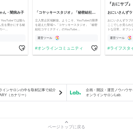
『おにサブ』
ゃん・闇病み子
「コヤッキースタジオ」「秘密結社コヤミナティ」
おにいさんずラ
YouTubeでは観ら
立入禁止区域解放。ようこそ、YouTubeの限界
おにいさんずラブ
人生を豊かにする秘
を超えた聖域へ「コヤッキースタジオ」「秘密
ここでしか見られ
の一…
結社コヤミナティ」のYouTube…
トな日常、オフシ
運営ツール
運営ツール
オンラインコミュニティ
ライフスタ
ラインサロンの中を取材記事で紹介
企画・開設・運営ノウハウサ
NARY（カナリー）
オンラインサロンLab.
ページトップに戻る