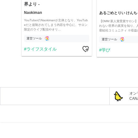
界より -
Naokiman
あるごめとりい けんち
YouTuberのNaokimanが主体となり、YouTub
【DMM 新人賞受賞サロン】 
eだと規制されてしまう内容を中心に、サロン
れない世界の真実を知り、
限定のライブ配信やオリ…
密結社コミュニティ ※収益
運営ツール
運営ツール
ライフスタイル
学び
オン
CA