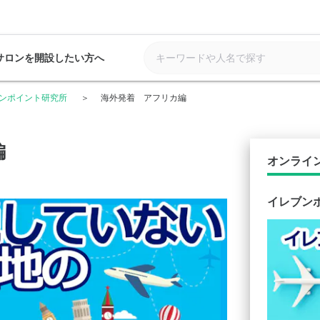
サロンを開設したい方へ
ンポイント研究所
海外発着 アフリカ編
編
オンライ
イレブン