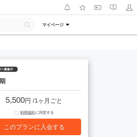
マイページ
バー募集中
期
5,500
円 /1ヶ月ごと
利用規約
に同意する
このプランに入会する