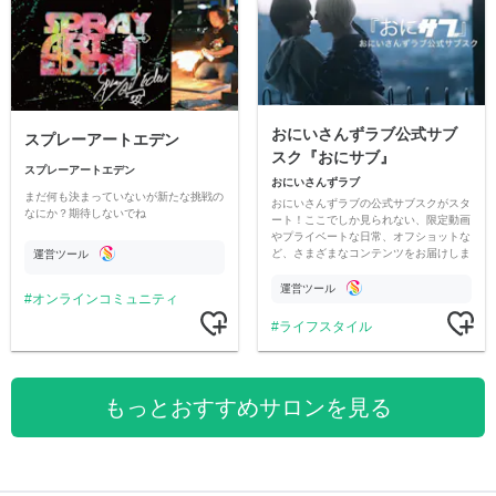
おにいさんずラブ公式サブ
スプレーアートエデン
スク『おにサブ』
スプレーアートエデン
おにいさんずラブ
まだ何も決まっていないが新たな挑戦の
おにいさんずラブの公式サブスクがスタ
なにか？期待しないでね
ート！ここでしか見られない、限定動画
やプライベートな日常、オフショットな
ど、さまざまなコンテンツをお届けしま
運営ツール
す。
運営ツール
オンラインコミュニティ
ライフスタイル
もっとおすすめサロンを見る