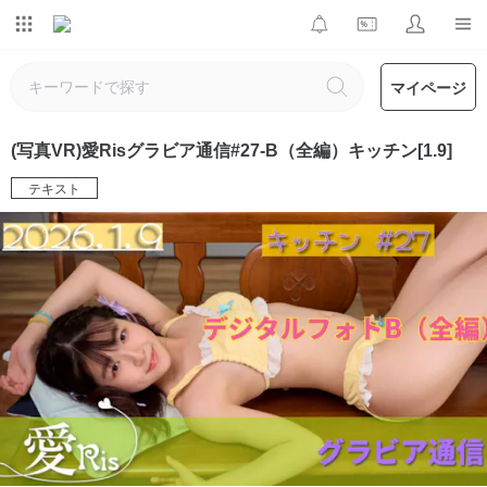
マイページ
(写真VR)愛Risグラビア通信#27-B（全編）キッチン[1.9]
テキスト