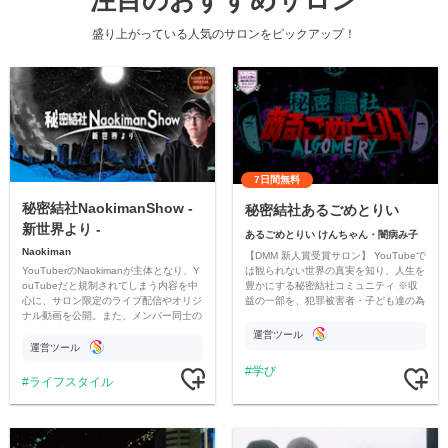
盛り上がっている人気のサロンをピックアップ！
7日間無料
秘密結社NaokimanShow -
秘密結社あるごめとりい
新世界より -
あるごめとりい けんちゃん・闇病み子
Naokiman
【DMM 新人賞受賞サロン】 YouTubeで
YouTuberのNaokimanが主体となり、Y
は観られない世界の真実を知り、人生を
ouTubeだと規制されてしまう内容を中
豊かにする秘密結社コミュニティ ※収
心に、サロン限定のライブ配信やオリジ
益の一部を、犯罪被害者・子ども達の為
ナル動画を公開。また、メンバー同士の
のチャリティーに寄付させていただきま
情報交換や交流の場としても楽しんでい
す
運営ツール
ただいています。
運営ツール
学び
ライフスタイル