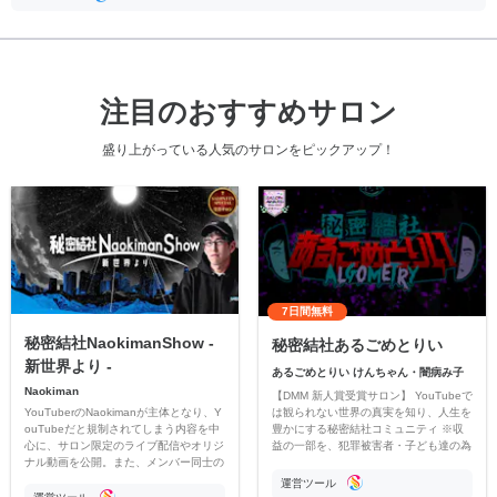
注目のおすすめサロン
盛り上がっている人気のサロンをピックアップ！
7日間無料
秘密結社NaokimanShow -
秘密結社あるごめとりい
新世界より -
あるごめとりい けんちゃん・闇病み子
Naokiman
【DMM 新人賞受賞サロン】 YouTubeで
YouTuberのNaokimanが主体となり、Y
は観られない世界の真実を知り、人生を
ouTubeだと規制されてしまう内容を中
豊かにする秘密結社コミュニティ ※収
心に、サロン限定のライブ配信やオリジ
益の一部を、犯罪被害者・子ども達の為
ナル動画を公開。また、メンバー同士の
のチャリティーに寄付させていただきま
情報交換や交流の場としても楽しんでい
す
運営ツール
ただいています。