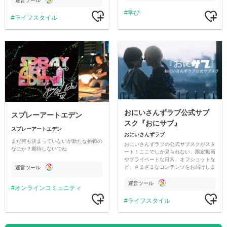
運営ツール
学び
ライフスタイル
おにいさんずラブ公式サブ
スプレーアートエデン
スク『おにサブ』
スプレーアートエデン
おにいさんずラブ
まだ何も決まっていないが新たな挑戦の
おにいさんずラブの公式サブスクがスタ
なにか？期待しないでね
ート！ここでしか見られない、限定動画
やプライベートな日常、オフショットな
ど、さまざまなコンテンツをお届けしま
運営ツール
す。
運営ツール
オンラインコミュニティ
ライフスタイル