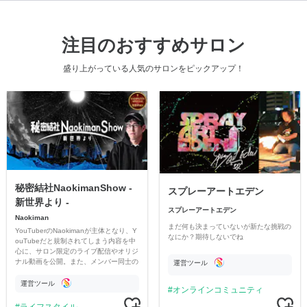
注目のおすすめサロン
盛り上がっている人気のサロンをピックアップ！
秘密結社NaokimanShow -
スプレーアートエデン
新世界より -
スプレーアートエデン
Naokiman
まだ何も決まっていないが新たな挑戦の
YouTuberのNaokimanが主体となり、Y
なにか？期待しないでね
ouTubeだと規制されてしまう内容を中
心に、サロン限定のライブ配信やオリジ
ナル動画を公開。また、メンバー同士の
運営ツール
情報交換や交流の場としても楽しんでい
ただいています。
運営ツール
オンラインコミュニティ