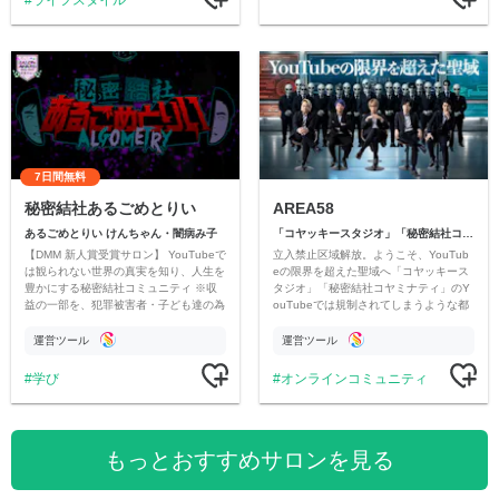
ライフスタイル
7日間無料
秘密結社あるごめとりい
AREA58
あるごめとりい けんちゃん・闇病み子
「コヤッキースタジオ」「秘密結社コヤミナティ」
【DMM 新人賞受賞サロン】 YouTubeで
立入禁止区域解放。ようこそ、YouTub
は観られない世界の真実を知り、人生を
eの限界を超えた聖域へ「コヤッキース
豊かにする秘密結社コミュニティ ※収
タジオ」「秘密結社コヤミナティ」のY
益の一部を、犯罪被害者・子ども達の為
ouTubeでは規制されてしまうような都
のチャリティーに寄付させていただきま
市伝説を中心にオリジナルコンテンツを
す
公開。
運営ツール
運営ツール
学び
オンラインコミュニティ
もっとおすすめサロンを見る