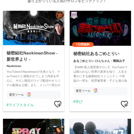
盛り上がっている人気のサロンをピックアップ！
7日間無料
秘密結社NaokimanShow -
秘密結社あるごめとりい
新世界より -
あるごめとりい けんちゃん・闇病み子
Naokiman
【DMM 新人賞受賞サロン】 YouTubeで
YouTuberのNaokimanが主体となり、Y
は観られない世界の真実を知り、人生を
ouTubeだと規制されてしまう内容を中
豊かにする秘密結社コミュニティ ※収
心に、サロン限定のライブ配信やオリジ
益の一部を、犯罪被害者・子ども達の為
ナル動画を公開。また、メンバー同士の
のチャリティーに寄付させていただきま
情報交換や交流の場としても楽しんでい
す
運営ツール
ただいています。
運営ツール
学び
ライフスタイル