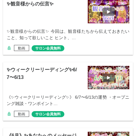
✨観音様からの伝言✨
✨観音様からの伝言✨ 今回は、観音様たちから伝えておきたい
こと、知って欲しいこと ヒント、…
動画
サロン会員無料
✨ウィークリーリーディング✨6/
7〜6/13
《✨ウィークリーリーディング✨》 6/7〜6/13の運勢 ・オープニ
ング雑談・ワンポイント…
動画
サロン会員無料
《6月》✨あなたへのメッセージ