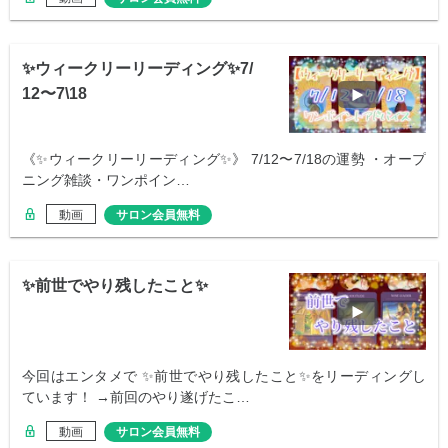
✨ウィークリーリーディング✨7/
12〜7\18
《✨ウィークリーリーディング✨》 7/12〜7/18の運勢 ・オープ
ニング雑談・ワンポイン…
動画
サロン会員無料
✨前世でやり残したこと✨
今回はエンタメで ✨前世でやり残したこと✨をリーディングし
ています！ →前回のやり遂げたこ…
動画
サロン会員無料