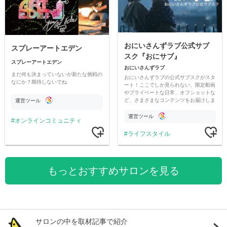
おにいさんずラブ公式サブ
スプレーアートエデン
スク『おにサブ』
スプレーアートエデン
おにいさんずラブ
まだ何も決まっていないが新たな挑戦の
おにいさんずラブの公式サブスクがスタ
なにか？期待しないでね
ート！ここでしか見られない、限定動画
やプライベートな日常、オフショットな
ど、さまざまなコンテンツをお届けしま
運営ツール
す。
運営ツール
オンラインコミュニティ
ライフスタイル
もっとおすすめサロンを見る
サロンの中を取材記事で紹介