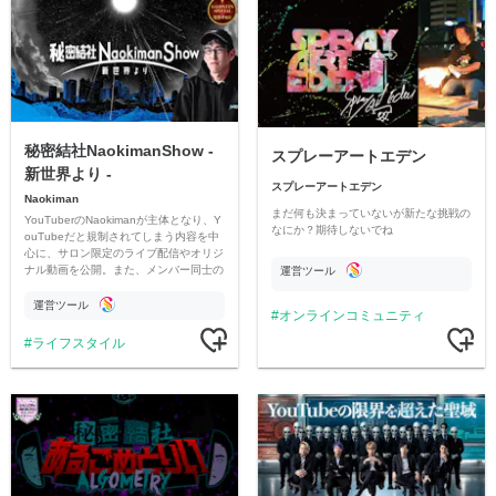
秘密結社NaokimanShow -
スプレーアートエデン
新世界より -
スプレーアートエデン
Naokiman
まだ何も決まっていないが新たな挑戦の
YouTuberのNaokimanが主体となり、Y
なにか？期待しないでね
ouTubeだと規制されてしまう内容を中
心に、サロン限定のライブ配信やオリジ
ナル動画を公開。また、メンバー同士の
運営ツール
情報交換や交流の場としても楽しんでい
ただいています。
運営ツール
オンラインコミュニティ
ライフスタイル