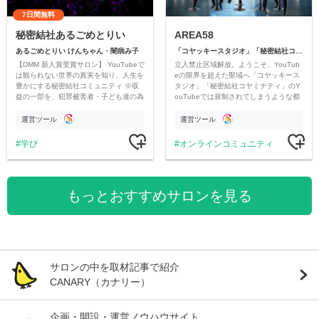
7日間無料
秘密結社あるごめとりい
AREA58
あるごめとりい けんちゃん・闇病み子
「コヤッキースタジオ」「秘密結社コヤミナティ」
【DMM 新人賞受賞サロン】 YouTubeで
立入禁止区域解放。ようこそ、YouTub
は観られない世界の真実を知り、人生を
eの限界を超えた聖域へ「コヤッキース
豊かにする秘密結社コミュニティ ※収
タジオ」「秘密結社コヤミナティ」のY
益の一部を、犯罪被害者・子ども達の為
ouTubeでは規制されてしまうような都
のチャリティーに寄付させていただきま
市伝説を中心にオリジナルコンテンツを
す
公開。
運営ツール
運営ツール
学び
オンラインコミュニティ
もっとおすすめサロンを見る
サロンの中を取材記事で紹介
CANARY（カナリー）
企画・開設・運営ノウハウサイト