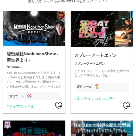
盛り上がっている人気のサロンをピックアップ！
秘密結社NaokimanShow -
スプレーアートエデン
新世界より -
スプレーアートエデン
Naokiman
まだ何も決まっていないが新たな挑戦の
YouTuberのNaokimanが主体となり、Y
なにか？期待しないでね
ouTubeだと規制されてしまう内容を中
心に、サロン限定のライブ配信やオリジ
ナル動画を公開。また、メンバー同士の
運営ツール
情報交換や交流の場としても楽しんでい
ただいています。
運営ツール
オンラインコミュニティ
ライフスタイル