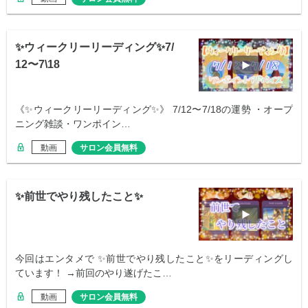
✨ウィークリーリーディング✨7/
12〜7\18
《✨ウィークリーリーディング✨》 7/12〜7/18の運勢 ・オープ
ニング雑談・ワンポイン…
動画
サロン会員無料
✨前世でやり残したこと✨
今回はエンタメで ✨前世でやり残したこと✨をリーディングし
ています！ →前回のやり遂げたこ…
動画
サロン会員無料