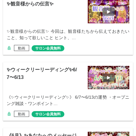
✨観音様からの伝言✨
✨観音様からの伝言✨ 今回は、観音様たちから伝えておきたい
こと、知って欲しいこと ヒント、…
動画
サロン会員無料
✨ウィークリーリーディング✨6/
7〜6/13
《✨ウィークリーリーディング✨》 6/7〜6/13の運勢 ・オープニ
ング雑談・ワンポイント…
動画
サロン会員無料
《6月》✨あなたへのメッセージ