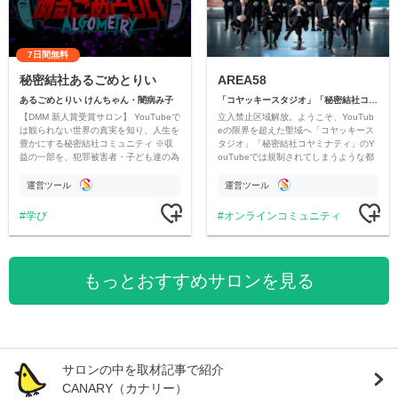
7日間無料
秘密結社あるごめとりい
AREA58
あるごめとりい けんちゃん・闇病み子
「コヤッキースタジオ」「秘密結社コヤミナティ」
【DMM 新人賞受賞サロン】 YouTubeで
立入禁止区域解放。ようこそ、YouTub
は観られない世界の真実を知り、人生を
eの限界を超えた聖域へ「コヤッキース
豊かにする秘密結社コミュニティ ※収
タジオ」「秘密結社コヤミナティ」のY
益の一部を、犯罪被害者・子ども達の為
ouTubeでは規制されてしまうような都
のチャリティーに寄付させていただきま
市伝説を中心にオリジナルコンテンツを
す
公開。
運営ツール
運営ツール
学び
オンラインコミュニティ
もっとおすすめサロンを見る
サロンの中を取材記事で紹介
CANARY（カナリー）