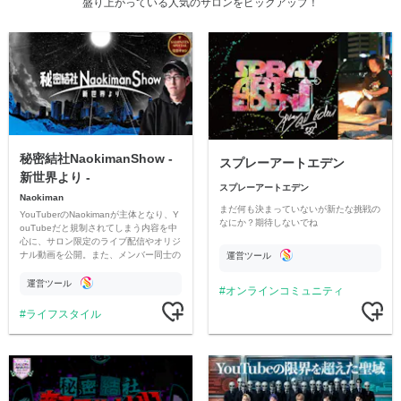
盛り上がっている人気のサロンをピックアップ！
秘密結社NaokimanShow -
スプレーアートエデン
新世界より -
スプレーアートエデン
Naokiman
まだ何も決まっていないが新たな挑戦の
YouTuberのNaokimanが主体となり、Y
なにか？期待しないでね
ouTubeだと規制されてしまう内容を中
心に、サロン限定のライブ配信やオリジ
ナル動画を公開。また、メンバー同士の
運営ツール
情報交換や交流の場としても楽しんでい
ただいています。
運営ツール
オンラインコミュニティ
ライフスタイル