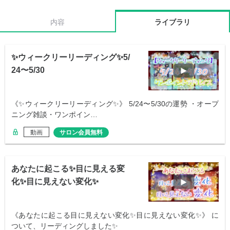
内容
ライブラリ
✨ウィークリーリーディング✨5/
24〜5/30
《✨ウィークリーリーディング✨》 5/24〜5/30の運勢 ・オープ
ニング雑談・ワンポイン…
動画
サロン会員無料
あなたに起こる✨目に見える変
化✨目に見えない変化✨
《あなたに起こる目に見えない変化✨目に見えない変化✨》 に
ついて、リーディングしました✨