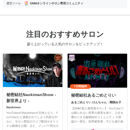
運営ツール
DMMオンラインサロン専用コミュニティ
注目のおすすめサロン
盛り上がっている人気のサロンをピックアップ！
7日間無料
秘密結社NaokimanShow -
秘密結社あるごめとりい
新世界より -
あるごめとりい けんちゃん・闇病み子
Naokiman
【DMM 新人賞受賞サロン】 YouTubeで
YouTuberのNaokimanが主体となり、Y
は観られない世界の真実を知り、人生を
ouTubeだと規制されてしまう内容を中
豊かにする秘密結社コミュニティ ※収
心に、サロン限定のライブ配信やオリジ
益の一部を、犯罪被害者・子ども達の為
ナル動画を公開。また、メンバー同士の
のチャリティーに寄付させていただきま