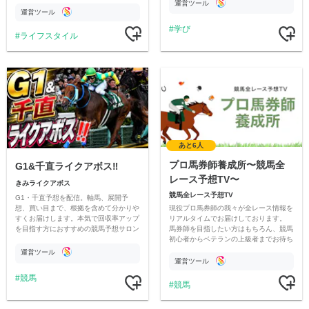
情報交換や交流の場としても楽しんでい
す
運営ツール
ただいています。
運営ツール
学び
ライフスタイル
あと6人
プロ馬券師養成所〜競馬全
G1&千直ライクアボス‼️
レース予想TV〜
きみライクアボス
競馬全レース予想TV
G1・千直予想を配信。軸馬、展開予
現役プロ馬券師の我々が全レース情報を
想、買い目まで、根拠を含めて分かりや
リアルタイムでお届けしております。
すくお届けします。本気で回収率アップ
馬券師を目指したい方はもちろん、競馬
を目指す方におすすめの競馬予想サロン
初心者からベテランの上級者までお待ち
です。
しております。最高の競馬ライフを。
運営ツール
運営ツール
競馬
競馬