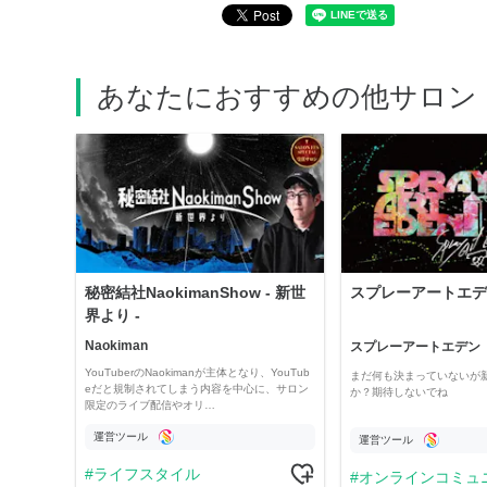
あなたにおすすめの他サロン
秘密結社NaokimanShow - 新世
スプレーアートエデ
界より -
Naokiman
スプレーアートエデン
YouTuberのNaokimanが主体となり、YouTub
まだ何も決まっていないが
eだと規制されてしまう内容を中心に、サロン
か？期待しないでね
限定のライブ配信やオリ…
運営ツール
運営ツール
ライフスタイル
オンラインコミュ