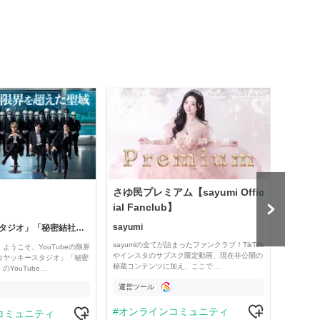
さゆ民プレミアム【sayumi Offic
公益
ial Fanclub】
sayumi
「コヤッキースタジオ」「秘密結社コヤミナティ」
公益
sayumiの全てが詰まったファンクラブ！TikTok
ようこそ、YouTubeの限界
Officia
やインスタのサブスク限定動画、現在非公開の
コヤッキースタジオ」「秘密
e thro
秘蔵コンテンツに加え、ここで…
YouTube…
運営ツール
運営
オンラインコミュニティ
コミュニティ
学