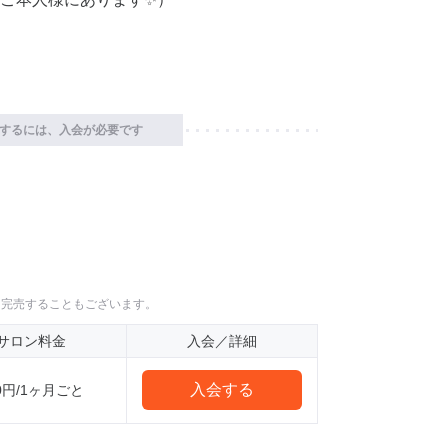
するには、入会が必要です
に完売することもございます。
サロン料金
入会／詳細
入会する
0円/1ヶ月ごと