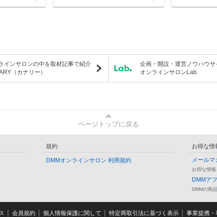
ラインサロンの中を取材記事で紹介
企画・開設・運営ノウハウサ
NARY（カナリー）
オンラインサロンLab.
ページトップに戻る
規約
お得な情
メールマ
DMMオンラインサロン 利用規約
お得な情報
DMMア
DMMの商
ス
会員規約
個人情報保護に関して
特定商取引法に基づく表示
事業提携・事