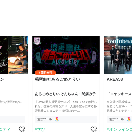
7日間無料
ン
秘密結社あるごめとりい
AREA58
あるごめとりい けんちゃん・闇病み子
新たな挑戦のなに
【DMM 新人賞受賞サロン】 YouTubeでは観ら
立入禁止区域解放。
れない世界の真実を知り、人生を豊かにする秘
を超えた聖域へ「
密結社コミュニティ ※収益の一…
結社コヤミナティ」の
運営ツール
運営ツール
ニティ
学び
オンライン