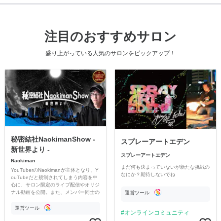
注目のおすすめサロン
盛り上がっている人気のサロンをピックアップ！
秘密結社NaokimanShow -
スプレーアートエデン
新世界より -
スプレーアートエデン
Naokiman
まだ何も決まっていないが新たな挑戦の
YouTuberのNaokimanが主体となり、Y
なにか？期待しないでね
ouTubeだと規制されてしまう内容を中
心に、サロン限定のライブ配信やオリジ
ナル動画を公開。また、メンバー同士の
運営ツール
情報交換や交流の場としても楽しんでい
ただいています。
運営ツール
オンラインコミュニティ