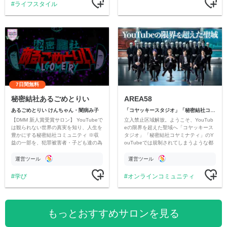
ライフスタイル
7日間無料
秘密結社あるごめとりい
AREA58
あるごめとりい けんちゃん・闇病み子
「コヤッキースタジオ」「秘密結社コヤミナティ」
【DMM 新人賞受賞サロン】 YouTubeで
立入禁止区域解放。ようこそ、YouTub
は観られない世界の真実を知り、人生を
eの限界を超えた聖域へ「コヤッキース
豊かにする秘密結社コミュニティ ※収
タジオ」「秘密結社コヤミナティ」のY
益の一部を、犯罪被害者・子ども達の為
ouTubeでは規制されてしまうような都
のチャリティーに寄付させていただきま
市伝説を中心にオリジナルコンテンツを
す
公開。
運営ツール
運営ツール
学び
オンラインコミュニティ
もっとおすすめサロンを見る