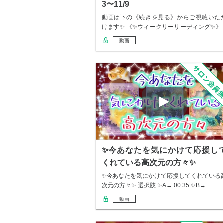
3〜11/9
動画は下の《続きを見る》からご視聴いた
けます✨ 《✨ウィークリーリーディング✨》 
1/…
動画
✨今あなたを気にかけて応援し
くれている高次元の方々✨
✨今あなたを気にかけて応援してくれている
次元の方々✨ 選択肢 ✨A→ 00:35 ✨B→…
動画