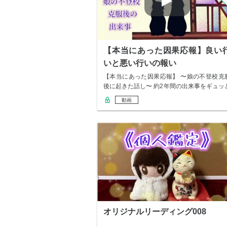
【本当にあった因果応報】良い
いと悪い行いの報い
【本当にあった因果応報】 〜娘の不登校克
後に起きた話し〜 約2年間の出来事をギュッ
30…
動画
オリジナルリーディング008