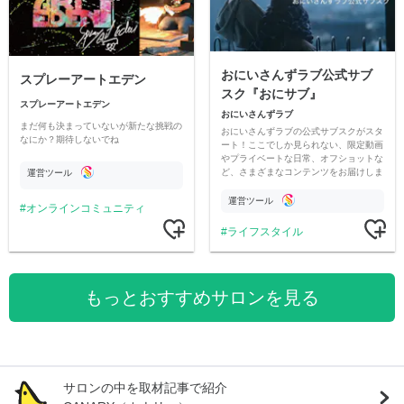
おにいさんずラブ公式サブ
スプレーアートエデン
スク『おにサブ』
スプレーアートエデン
おにいさんずラブ
まだ何も決まっていないが新たな挑戦の
おにいさんずラブの公式サブスクがスタ
なにか？期待しないでね
ート！ここでしか見られない、限定動画
やプライベートな日常、オフショットな
ど、さまざまなコンテンツをお届けしま
運営ツール
す。
運営ツール
オンラインコミュニティ
ライフスタイル
もっとおすすめサロンを見る
サロンの中を取材記事で紹介