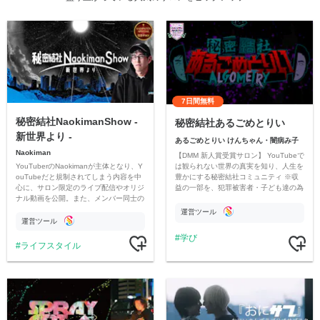
7日間無料
秘密結社NaokimanShow -
秘密結社あるごめとりい
新世界より -
あるごめとりい けんちゃん・闇病み子
Naokiman
【DMM 新人賞受賞サロン】 YouTubeで
YouTuberのNaokimanが主体となり、Y
は観られない世界の真実を知り、人生を
ouTubeだと規制されてしまう内容を中
豊かにする秘密結社コミュニティ ※収
心に、サロン限定のライブ配信やオリジ
益の一部を、犯罪被害者・子ども達の為
ナル動画を公開。また、メンバー同士の
のチャリティーに寄付させていただきま
情報交換や交流の場としても楽しんでい
す
運営ツール
ただいています。
運営ツール
学び
ライフスタイル