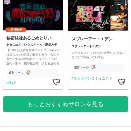
7日間無料
秘密結社あるごめとりい
スプレーアートエデン
あるごめとりい けんちゃん・闇病み子
スプレーアートエデン
【DMM 新人賞受賞サロン】 YouTubeで
まだ何も決まっていないが新たな挑戦の
は観られない世界の真実を知り、人生を
なにか？期待しないでね
豊かにする秘密結社コミュニティ ※収
益の一部を、犯罪被害者・子ども達の為
運営ツール
のチャリティーに寄付させていただきま
す
運営ツール
オンラインコミュニティ
学び
もっとおすすめサロンを見る