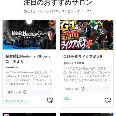
注目のおすすめサロン
盛り上がっている人気のサロンをピックアップ！
秘密結社NaokimanShow -
G1&千直ライクアボス‼️
新世界より -
きみライクアボス
Naokiman
G1・千直予想を配信。軸馬、展開予
YouTuberのNaokimanが主体となり、Y
想、買い目まで、根拠を含めて分かりや
ouTubeだと規制されてしまう内容を中
すくお届けします。本気で回収率アップ
心に、サロン限定のライブ配信やオリジ
を目指す方におすすめの競馬予想サロン
ナル動画を公開。また、メンバー同士の
です。
情報交換や交流の場としても楽しんでい
運営ツール
ただいています。
運営ツール
競馬
ライフスタイル