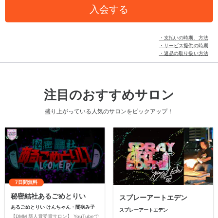
入会する
・支払いの時期、方法
・サービス提供の時期
・返品の取り扱い方法
注目のおすすめサロン
盛り上がっている人気のサロンをピックアップ！
7日間無料
秘密結社あるごめとりい
スプレーアートエデン
あるごめとりい けんちゃん・闇病み子
スプレーアートエデン
【DMM 新人賞受賞サロン】 YouTubeで