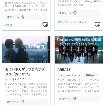
まだ何も決まっていないが新たな挑戦の
は観られない世界の真実を知り、人生を
なにか？期待しないでね
豊かにする秘密結社コミュニティ ※収
益の一部を、犯罪被害者・子ども達の為
運営ツール
のチャリティーに寄付させていただきま
す
運営ツール
オンラインコミュニティ
学び
おにいさんずラブ公式サブ
AREA58
スク『おにサブ』
「コヤッキースタジオ」「秘密結社コヤミナティ」
おにいさんずラブ
立入禁止区域解放。ようこそ、YouTub
おにいさんずラブの公式サブスクがスタ
eの限界を超えた聖域へ「コヤッキース
ート！ここでしか見られない、限定動画
タジオ」「秘密結社コヤミナティ」のY
やプライベートな日常、オフショットな
ouTubeでは規制されてしまうような都
ど、さまざまなコンテンツをお届けしま
市伝説を中心にオリジナルコンテンツを
す。
公開。
運営ツール
運営ツール