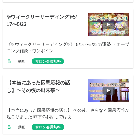
✨ウィークリーリーディング✨5/
17〜5/23
《✨ウィークリーリーディング✨》 5/16〜5/23の運勢 ・オープ
ニング雑談・ワンポイン…
動画
サロン会員無料
【本当にあった因果応報の話
し】〜その後の出来事〜
【本当にあった因果応報の話し】 その後、さらなる因果応報が
起こりました 昨年のお話しではあ…
動画
サロン会員無料