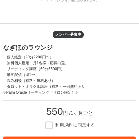
※フォローはログイン後に反映されます。
メンバー募集中
なぎほのラウンジ
・個人鑑定（20分2200円〜）
・無料個人鑑定・月1名様（応募抽選）
・リーディング講座（60分5500円）
・動画配信（週1〜）
・悩み相談（有料・無料あり）
・タロット・オラクル講座（有料・一部無料あり）
✨Palm Oracleリーディング（サロン限定）✨
550
円 /1ヶ月ごと
利用規約
に同意する