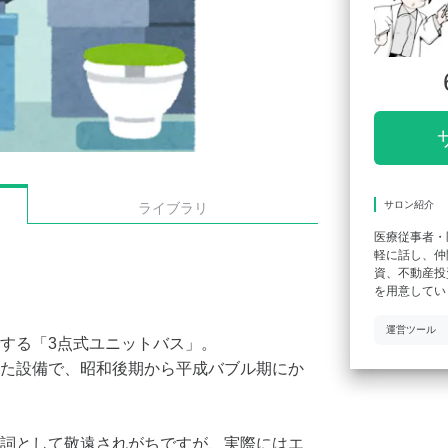
サロン紹介
ライブラリ
医療従事者・
軽に話し、仲
資、不動産投
を用意してい
運営ツール
する「3点式ユニットバス」。
た設備で、昭和後期から平成バブル期にか
詞として敬遠されがちですが、実際にはエ