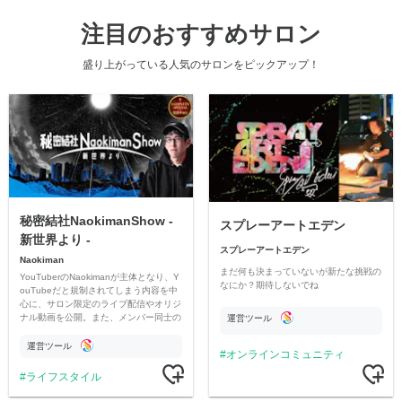
注目のおすすめサロン
盛り上がっている人気のサロンをピックアップ！
秘密結社NaokimanShow -
スプレーアートエデン
新世界より -
スプレーアートエデン
Naokiman
まだ何も決まっていないが新たな挑戦の
YouTuberのNaokimanが主体となり、Y
なにか？期待しないでね
ouTubeだと規制されてしまう内容を中
心に、サロン限定のライブ配信やオリジ
ナル動画を公開。また、メンバー同士の
運営ツール
情報交換や交流の場としても楽しんでい
ただいています。
運営ツール
オンラインコミュニティ
ライフスタイル