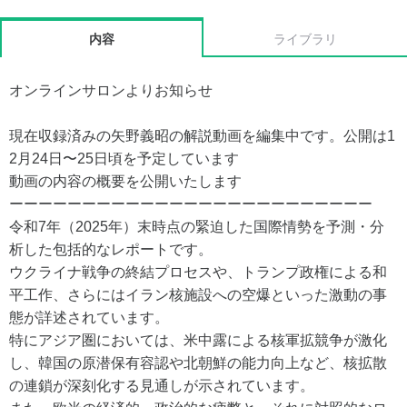
内容
ライブラリ
オンラインサロンよりお知らせ
現在収録済みの矢野義昭の解説動画を編集中です。公開は1
2月24日〜25日頃を予定しています
動画の内容の概要を公開いたします
ーーーーーーーーーーーーーーーーーーーーーーーーー
令和7年（2025年）末時点の緊迫した国際情勢を予測・分
析した包括的なレポートです。
ウクライナ戦争の終結プロセスや、トランプ政権による和
平工作、さらにはイラン核施設への空爆といった激動の事
態が詳述されています。
特にアジア圏においては、米中露による核軍拡競争が激化
し、韓国の原潜保有容認や北朝鮮の能力向上など、核拡散
の連鎖が深刻化する見通しが示されています。