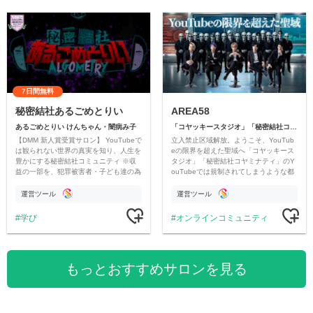
7日間無料
秘密結社あるごめとりい
AREA58
あるごめとりい けんちゃん・闇病み子
「コヤッキースタジオ」「秘密結社コヤミナティ」
【DMM 新人賞受賞サロン】 YouTubeで
立入禁止区域解放。ようこそ、YouTub
は観られない世界の真実を知り、人生を
eの限界を超えた聖域へ「コヤッキース
豊かにする秘密結社コミュニティ ※収
タジオ」「秘密結社コヤミナティ」のY
益の一部を、犯罪被害者・子ども達の為
ouTubeでは規制されてしまうような都
のチャリティーに寄付させていただきま
市伝説を中心にオリジナルコンテンツを
す
公開。
運営ツール
運営ツール
学び
オンラインコミュニティ
もっとおすすめサロンを見る