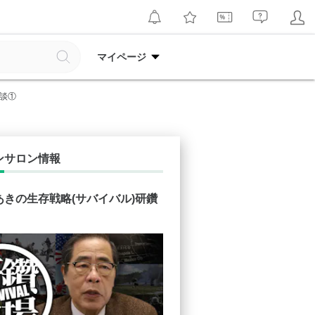
マイページ
対談①
ンサロン情報
あきの生存戦略(サバイバル)研鑽