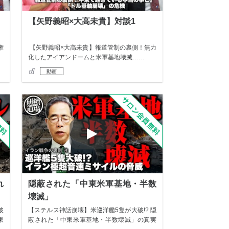
【矢野義昭×大高未貴】対談1
権
【矢野義昭×大高未貴】報道管制の裏側！無力
化したアイアンドームと米軍基地壊滅……
動画
れ
隠蔽された「中東米軍基地・半数
壊滅」
破
【ステルス神話崩壊】米巡洋艦5隻が大破!? 隠
東
蔽された「中東米軍基地・半数壊滅」の真実