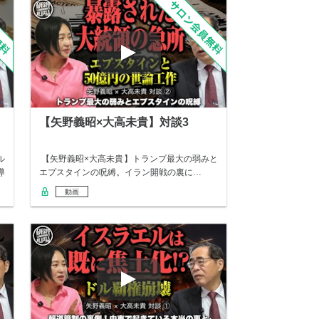
【矢野義昭×大高未貴】対談3
ル
【矢野義昭×大高未貴】トランプ最大の弱みと
導
エプスタインの呪縛。イラン開戦の裏に…
動画