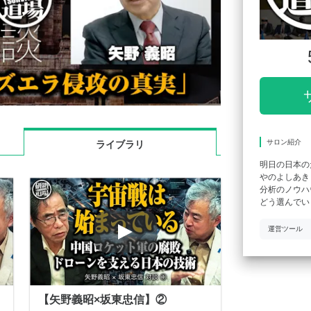
サロン紹介
ライブラリ
明日の日本の
やのよしあき
分析のノウハ
どう選んでい
運営ツール
【矢野義昭×坂東忠信】②