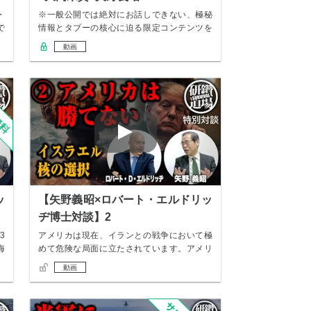
・
※一般公開では絶対にお話しできない、極秘
で
情報とタブーの核心に迫る限定コンテンツを
配信中！ …
動画
ッ
【矢野義昭×ロバート・エルドリッ
ヂ博士対談】2
3
アメリカは現在、イランとの戦争において極
海
めて危険な局面に立たされています。アメリ
カのミサイ…
動画