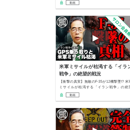
の真実 …
動画
米軍ミサイルが枯渇する「イラ
戦争」の絶望的戦況
【衝撃の真実】無敵のF-35が12機撃墜!? 米
ミサイルが枯渇する「イラン戦争」の絶
的…
動画