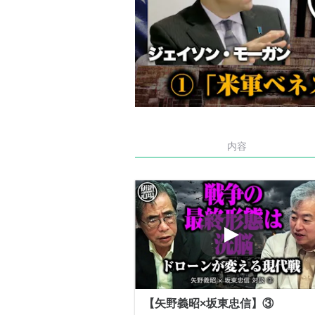
内容
【矢野義昭×坂東忠信】③