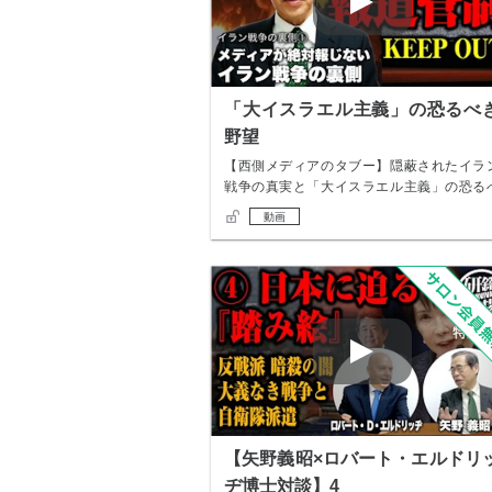
「大イスラエル主義」の恐るべ
野望
【西側メディアのタブー】隠蔽されたイラ
戦争の真実と「大イスラエル主義」の恐る
き野望 *…
動画
【矢野義昭×ロバート・エルドリ
ヂ博士対談】4