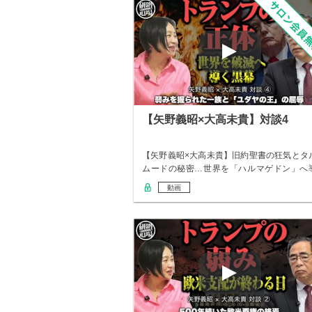
【矢野義昭×大高未貴】対談4
【矢野義昭×大高未貴】旧約聖書の狂気とタ
ムードの秘密…世界を「ハルマゲドン」へ
く選民思…
動画