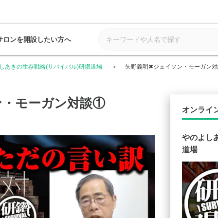
サロンを開設したい方へ
しあきの生存戦略(サバイバル)研鑽道場
矢野義明✖︎ジェイソン・モーガン
ン・モーガン対談①
オンライ
やのよし
道場