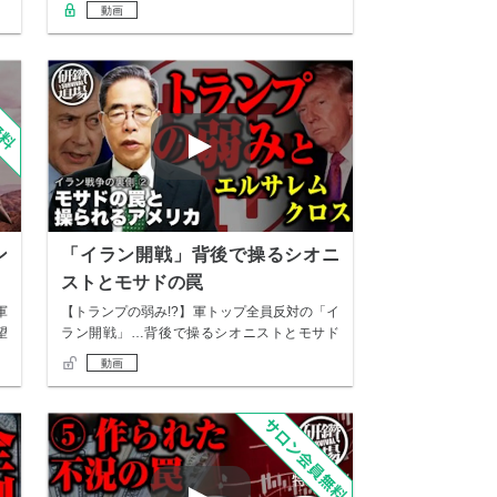
*…
動画
ン
「イラン開戦」背後で操るシオニ
ストとモサドの罠
軍
【トランプの弱み!?】軍トップ全員反対の「イ
望
ラン開戦」…背後で操るシオニストとモサド
の罠 …
動画