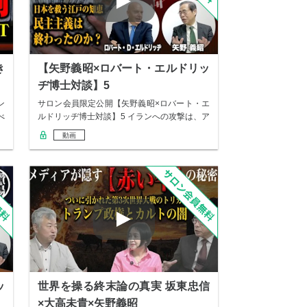
き
【矢野義昭×ロバート・エルドリッ
ヂ博士対談】5
ン
サロン会員限定公開【矢野義昭×ロバート・エ
べ
ルドリッヂ博士対談】5 イランへの攻撃は、ア
メリ…
動画
ッ
世界を操る終末論の真実 坂東忠信
×大高未貴×矢野義昭