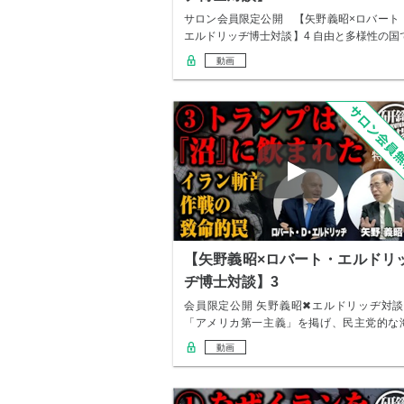
サロン会員限定公開 【矢野義昭×ロバート
エルドリッヂ博士対談】4 自由と多様性の国
ある…
動画
【矢野義昭×ロバート・エルドリ
ヂ博士対談】3
会員限定公開 矢野義昭✖︎エルドリッヂ対談
「アメリカ第一主義」を掲げ、民主党的な
外へ…
動画