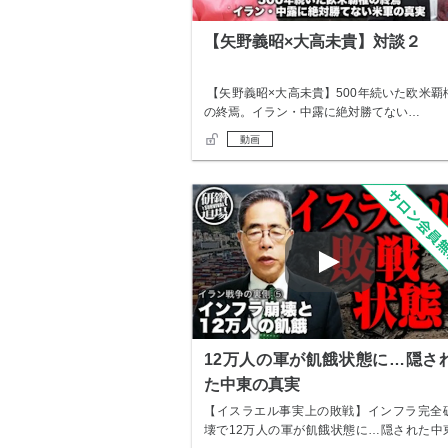
【矢野義昭×大高未貴】対談２
【矢野義昭×大高未貴】500年続いた欧米覇
の終焉。イラン・中露に絶対勝てない…
動画
12万人の軍が飢餓状態に…隠さ
た中東の真実
【イスラエル事実上の敗戦】インフラ完全
壊で12万人の軍が飢餓状態に…隠された中