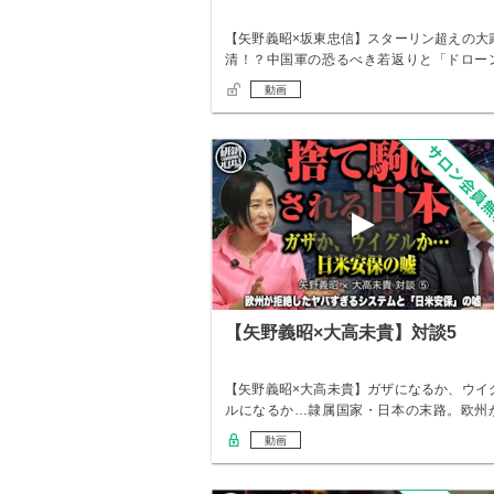
【矢野義昭×坂東忠信】スターリン超えの大
清！？中国軍の恐るべき若返りと「ドロー
無人部隊…
動画
【矢野義昭×大高未貴】対談5
【矢野義昭×大高未貴】ガザになるか、ウイ
ルになるか…隷属国家・日本の末路。欧州
拒絶した…
動画