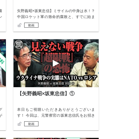
粛
矢野義昭×坂東忠信】ミサイルの中身は水！？
ン
中国ロケット軍の致命的腐敗と、すでに始ま
っている…
動画
【矢野義昭×坂東忠信】①
グ
本日もご視聴いただきありがとうございま
が
す！ 今回は、元警察官の坂東忠信氏をお招き
し、悪天候…
動画