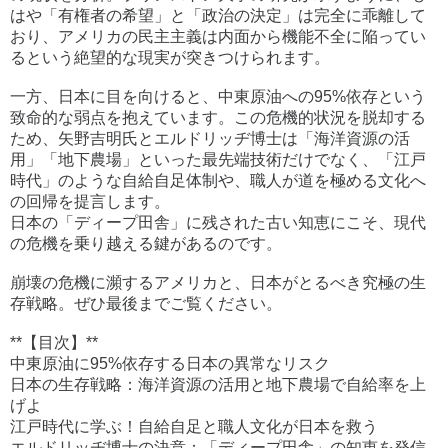
はや「有権者の希望」と「政治の決定」は完全に乖離して
おり、アメリカの民主主義は内面から機能不全に陥ってい
るという絶望的な現実が突きつけられます。
一方、日本に目を向けると、中東原油への95%依存という
致命的な弱点を抱えています。この危機的状況を脱却する
ため、矢野吉明氏とエルドリッヂ博士は「海洋資源の活
用」「地下農場」といった最先端技術だけでなく、「江戸
時代」のような自給自足体制や、職人が道を極める文化へ
の回帰を提言します。
日本の「ディープ田舎」に残された古い知恵にこそ、現代
の危機を乗り越える鍵があるのです。
崩壊の危機に瀕するアメリカと、日本がとるべき究極の生
存戦略。ぜひ最後までご覧ください。
**【目次】**
中東原油に95%依存する日本の異常なリスク
日本の生存戦略：海洋資源の活用と地下農場で自給率を上
げよ
江戸時代に学ぶ！自給自足と職人文化が日本を救う
エルドリッヂ博士の決意：「ディープ田舎」の知恵を発信