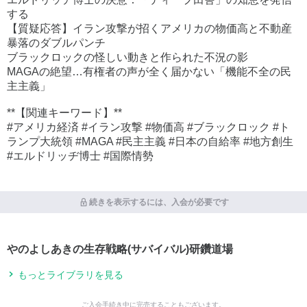
する
【質疑応答】イラン攻撃が招くアメリカの物価高と不動産
暴落のダブルパンチ
ブラックロックの怪しい動きと作られた不況の影
MAGAの絶望…有権者の声が全く届かない「機能不全の民
主主義」
**【関連キーワード】**
#アメリカ経済 #イラン攻撃 #物価高 #ブラックロック #ト
ランプ大統領 #MAGA #民主主義 #日本の自給率 #地方創生
#エルドリッヂ博士 #国際情勢
続きを表示するには、入会が必要です
やのよしあきの生存戦略(サバイバル)研鑽道場
もっとライブラリを見る
ご入会手続き中に完売することもございます。