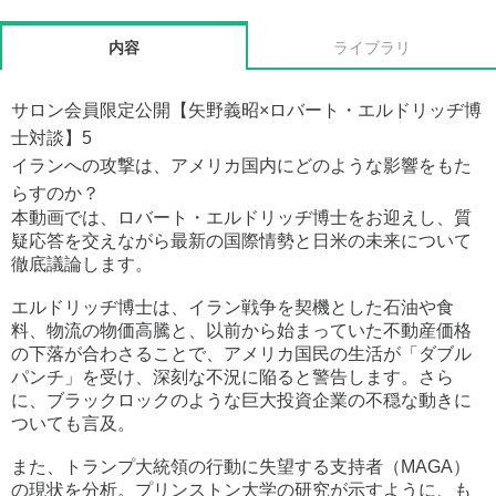
内容
ライブラリ
サロン会員限定公開【矢野義昭×ロバート・エルドリッヂ博
士対談】5
イランへの攻撃は、アメリカ国内にどのような影響をもた
らすのか？
本動画では、ロバート・エルドリッヂ博士をお迎えし、質
疑応答を交えながら最新の国際情勢と日米の未来について
徹底議論します。
エルドリッヂ博士は、イラン戦争を契機とした石油や食
料、物流の物価高騰と、以前から始まっていた不動産価格
の下落が合わさることで、アメリカ国民の生活が「ダブル
パンチ」を受け、深刻な不況に陥ると警告します。さら
に、ブラックロックのような巨大投資企業の不穏な動きに
ついても言及。
また、トランプ大統領の行動に失望する支持者（MAGA）
の現状を分析。プリンストン大学の研究が示すように、も