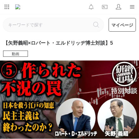
マイページ
【矢野義昭×ロバート・エルドリッヂ博士対談】5
動画