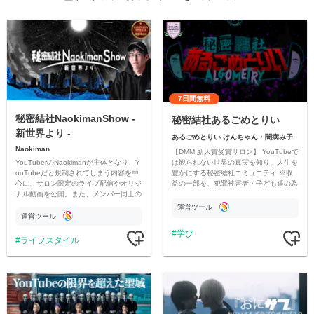
7日間無料
秘密結社NaokimanShow -
秘密結社あるごめとりい
新世界より -
あるごめとりい けんちゃん・闇病み子
Naokiman
【DMM 新人賞受賞サロン】 YouTubeで
YouTuberのNaokimanが主体となり、Y
は観られない世界の真実を知り、人生を
ouTubeだと規制されてしまう内容を中
豊かにする秘密結社コミュニティ ※収
心に、サロン限定のライブ配信やオリジ
益の一部を、犯罪被害者・子ども達の為
ナル動画を公開。また、メンバー同士の
のチャリティーに寄付させていただきま
情報交換や交流の場としても楽しんでい
す
運営ツール
ただいています。
運営ツール
学び
ライフスタイル