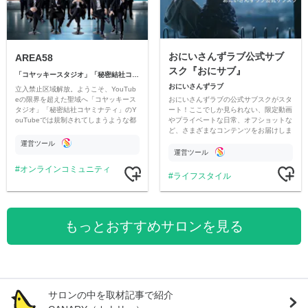
おにいさんずラブ公式サブ
AREA58
スク『おにサブ』
「コヤッキースタジオ」「秘密結社コヤミナティ」
おにいさんずラブ
立入禁止区域解放。ようこそ、YouTub
おにいさんずラブの公式サブスクがスタ
eの限界を超えた聖域へ「コヤッキース
ート！ここでしか見られない、限定動画
タジオ」「秘密結社コヤミナティ」のY
やプライベートな日常、オフショットな
ouTubeでは規制されてしまうような都
ど、さまざまなコンテンツをお届けしま
市伝説を中心にオリジナルコンテンツを
す。
公開。
運営ツール
運営ツール
オンラインコミュニティ
ライフスタイル
もっとおすすめサロンを見る
サロンの中を取材記事で紹介