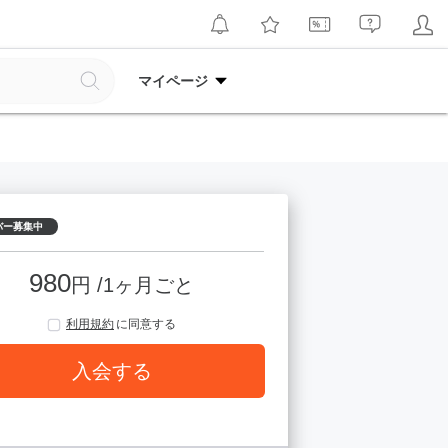
マイページ
バー募集中
980
円 /1ヶ月ごと
利用規約
に同意する
入会する