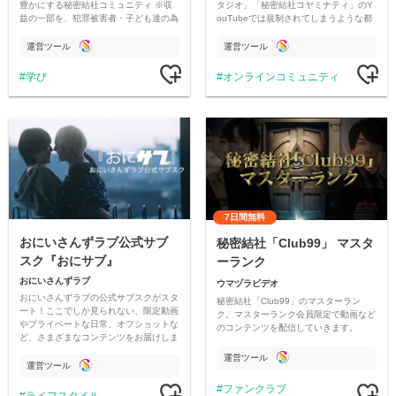
豊かにする秘密結社コミュニティ ※収
タジオ」「秘密結社コヤミナティ」のY
益の一部を、犯罪被害者・子ども達の為
ouTubeでは規制されてしまうような都
のチャリティーに寄付させていただきま
市伝説を中心にオリジナルコンテンツを
す
公開。
運営ツール
運営ツール
学び
オンラインコミュニティ
7日間無料
おにいさんずラブ公式サブ
秘密結社「Club99」 マスタ
スク『おにサブ』
ーランク
おにいさんずラブ
ウマヅラビデオ
おにいさんずラブの公式サブスクがスタ
秘密結社「Club99」のマスターラン
ート！ここでしか見られない、限定動画
ク。マスターランク会員限定で動画など
やプライベートな日常、オフショットな
のコンテンツを配信していきます。
ど、さまざまなコンテンツをお届けしま
す。
運営ツール
運営ツール
ファンクラブ
ライフスタイル