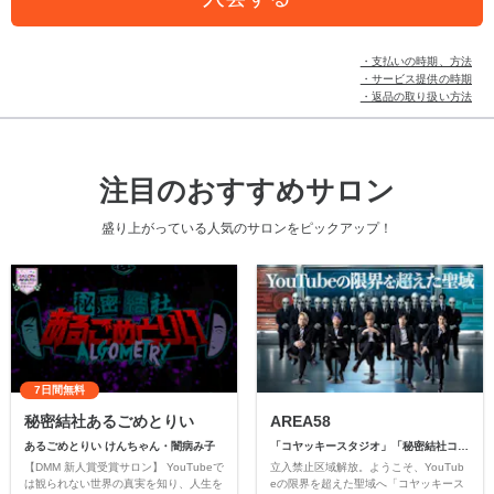
・支払いの時期、方法
・サービス提供の時期
・返品の取り扱い方法
注目のおすすめサロン
盛り上がっている人気のサロンをピックアップ！
7日間無料
秘密結社あるごめとりい
AREA58
あるごめとりい けんちゃん・闇病み子
「コヤッキースタジオ」「秘密結社コヤミナティ」
【DMM 新人賞受賞サロン】 YouTubeで
立入禁止区域解放。ようこそ、YouTub
は観られない世界の真実を知り、人生を
eの限界を超えた聖域へ「コヤッキース