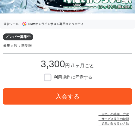
運営ツール
DMMオンラインサロン専用コミュニティ
メンバー募集中
募集人数：無制限
3,300
円 /1ヶ月ごと
利用規約
に同意する
入会する
・支払いの時期、方法
・サービス提供の時期
・返品の取り扱い方法