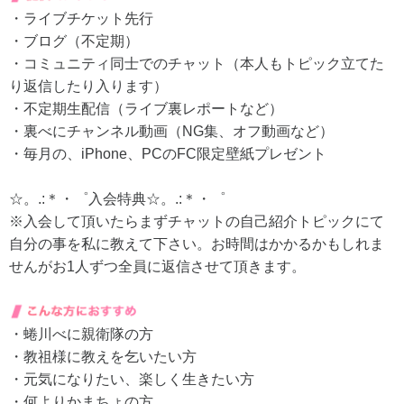
・ライブチケット先行
・ブログ（不定期）
・コミュニティ同士でのチャット（本人もトピック立てた
り返信したり入ります）
・不定期生配信（ライブ裏レポートなど）
・裏べにチャンネル動画（NG集、オフ動画など）
・毎月の、iPhone、PCのFC限定壁紙プレゼント
☆。.:＊・゜入会特典☆。.:＊・゜
※入会して頂いたらまずチャットの自己紹介トピックにて
自分の事を私に教えて下さい。お時間はかかるかもしれま
せんがお1人ずつ全員に返信させて頂きます。
・蜷川べに親衛隊の方
・教祖様に教えを乞いたい方
・元気になりたい、楽しく生きたい方
・何よりかまちょの方