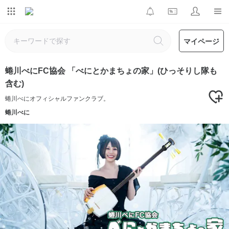
マイページ
蜷川べにFC協会 「べにとかまちょの家」(ひっそりし隊も
含む)
蜷川べにオフィシャルファンクラブ。
蜷川べに