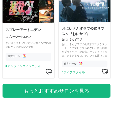
おにいさんずラブ公式サブ
スプレーアートエデン
スク『おにサブ』
スプレーアートエデン
おにいさんずラブ
まだ何も決まっていないが新たな挑戦の
おにいさんずラブの公式サブスクがスタ
なにか？期待しないでね
ート！ここでしか見られない、限定動画
やプライベートな日常、オフショットな
ど、さまざまなコンテンツをお届けしま
運営ツール
す。
運営ツール
オンラインコミュニティ
ライフスタイル
もっとおすすめサロンを見る