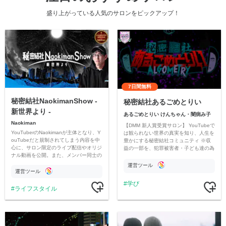
盛り上がっている人気のサロンをピックアップ！
7日間無料
秘密結社NaokimanShow -
秘密結社あるごめとりい
新世界より -
あるごめとりい けんちゃん・闇病み子
Naokiman
【DMM 新人賞受賞サロン】 YouTubeで
YouTuberのNaokimanが主体となり、Y
は観られない世界の真実を知り、人生を
ouTubeだと規制されてしまう内容を中
豊かにする秘密結社コミュニティ ※収
心に、サロン限定のライブ配信やオリジ
益の一部を、犯罪被害者・子ども達の為
ナル動画を公開。また、メンバー同士の
のチャリティーに寄付させていただきま
情報交換や交流の場としても楽しんでい
す
運営ツール
ただいています。
運営ツール
学び
ライフスタイル