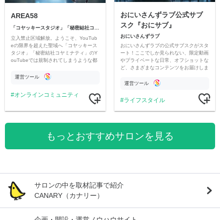
おにいさんずラブ公式サブ
AREA58
スク『おにサブ』
「コヤッキースタジオ」「秘密結社コヤミナティ」
おにいさんずラブ
立入禁止区域解放。ようこそ、YouTub
おにいさんずラブの公式サブスクがスタ
eの限界を超えた聖域へ「コヤッキース
ート！ここでしか見られない、限定動画
タジオ」「秘密結社コヤミナティ」のY
やプライベートな日常、オフショットな
ouTubeでは規制されてしまうような都
ど、さまざまなコンテンツをお届けしま
市伝説を中心にオリジナルコンテンツを
す。
公開。
運営ツール
運営ツール
オンラインコミュニティ
ライフスタイル
もっとおすすめサロンを見る
サロンの中を取材記事で紹介
CANARY（カナリー）
企画・開設・運営ノウハウサイト