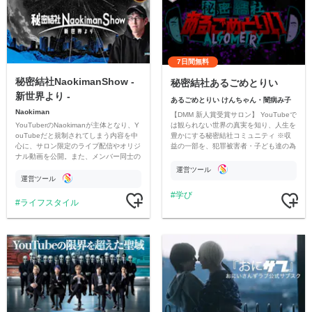
7日間無料
秘密結社NaokimanShow -
秘密結社あるごめとりい
新世界より -
あるごめとりい けんちゃん・闇病み子
Naokiman
【DMM 新人賞受賞サロン】 YouTubeで
YouTuberのNaokimanが主体となり、Y
は観られない世界の真実を知り、人生を
ouTubeだと規制されてしまう内容を中
豊かにする秘密結社コミュニティ ※収
心に、サロン限定のライブ配信やオリジ
益の一部を、犯罪被害者・子ども達の為
ナル動画を公開。また、メンバー同士の
のチャリティーに寄付させていただきま
情報交換や交流の場としても楽しんでい
す
運営ツール
ただいています。
運営ツール
学び
ライフスタイル