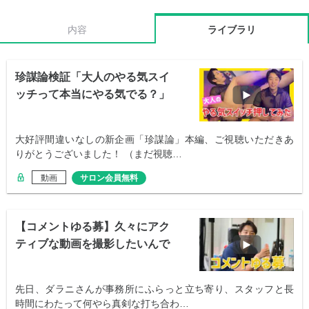
内容
ライブラリ
珍謀論検証「大人のやる気スイ
ッチって本当にやる気でる？」
大好評間違いなしの新企画「珍謀論」本編、ご視聴いただきあ
りがとうございました！ （まだ視聴…
動画
サロン会員無料
【コメントゆる募】久々にアク
ティブな動画を撮影したいんで
すよ
先日、ダラニさんが事務所にふらっと立ち寄り、スタッフと長
時間にわたって何やら真剣な打ち合わ…