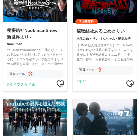
7日間無料
秘密結社NaokimanShow -
秘密結社あるごめとりい
新世界より -
あるごめとりい けんちゃん・闇病み子
Naokiman
【DMM 新人賞受賞サロン】 YouTubeで
YouTuberのNaokimanが主体となり、Y
は観られない世界の真実を知り、人生を
ouTubeだと規制されてしまう内容を中
豊かにする秘密結社コミュニティ ※収
心に、サロン限定のライブ配信やオリジ
益の一部を、犯罪被害者・子ども達の為
ナル動画を公開。また、メンバー同士の
のチャリティーに寄付させていただきま
情報交換や交流の場としても楽しんでい
す
運営ツール
ただいています。
運営ツール
学び
ライフスタイル