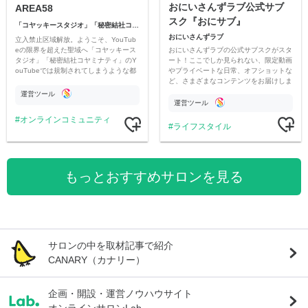
おにいさんずラブ公式サブ
AREA58
スク『おにサブ』
「コヤッキースタジオ」「秘密結社コヤミナティ」
おにいさんずラブ
立入禁止区域解放。ようこそ、YouTub
おにいさんずラブの公式サブスクがスタ
eの限界を超えた聖域へ「コヤッキース
ート！ここでしか見られない、限定動画
タジオ」「秘密結社コヤミナティ」のY
やプライベートな日常、オフショットな
ouTubeでは規制されてしまうような都
ど、さまざまなコンテンツをお届けしま
市伝説を中心にオリジナルコンテンツを
す。
公開。
運営ツール
運営ツール
オンラインコミュニティ
ライフスタイル
もっとおすすめサロンを見る
サロンの中を取材記事で紹介
CANARY（カナリー）
企画・開設・運営ノウハウサイト