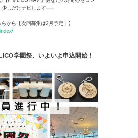
PIMLICO NAVI】あなたの好奇心をコン
しだけナビします-----
ジはこちらから【次回募集は2月予定！】
index/
MLICO学園祭、いよいよ申込開始！